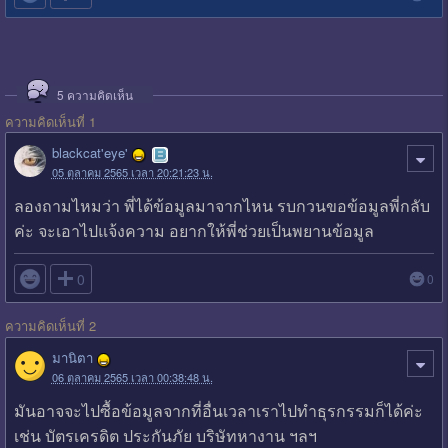
5
ความคิดเห็น
ความคิดเห็นที่ 1
blackcat'eye'
05 ตุลาคม 2565 เวลา 20:21:23 น.
ลองถามไหมว่า พี่ได้ข้อมูลมาจากไหน รบกวนขอข้อมูลพี่กลับ
ค่ะ จะเอาไปแจ้งความ อยากให้พี่ช่วยเป็นพยานข้อมูล

0
0
ความคิดเห็นที่ 2
มานิตา
06 ตุลาคม 2565 เวลา 00:38:48 น.
มันอาจจะไปซื้อข้อมูลจากที่อื่นเวลาเราไปทำธุรกรรมก็ได้ค่ะ
เช่น บัตรเครดิต ประกันภัย บริษัทหางาน ฯลฯ