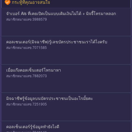
กระทู้ที่คุณอาจสนใจ
จำเบอร์ Ais ที่เคยเปิดเป็นแบบเติมเงินไม่ได้ + มิจจี้โทรมาหลอก
สมาชิกหมายเลข 3988579
คอลเซนเตอร์(มิจฉาชีพ)รู้เลขบัตรประชาชนเราได้ไงครับ
สมาชิกหมายเลข 7071585
เมื่อแก๊งคอลเซ็นเตอร์โทรมาหา
สมาชิกหมายเลข 7882073
มิจฉาชีพรู้ข้อมูลบนบัตรประชาชนเป็นอะไรมั้ยคะ
สมาชิกหมายเลข 7251905
คอลเซ็นเตอร์รู้ข้อมูลทำยังไงดี