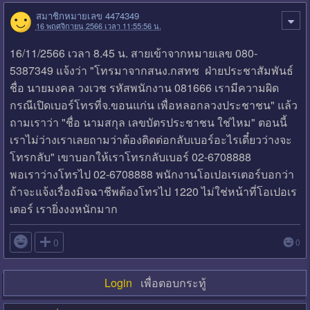
สมาชิกหมายเลข 4474349
16 พฤศจิกายน 2566 เวลา 11:55:56 น.
16/11/2566 เวลา 8.45 น. สายเข้าจากหมายเลข 080-
5387349 แจ้งว่า "โทรมาจากสนง.กสทช ฝ่ายประชาสัมพันธ์
ชื่อ นายมงคล วงเวช รหัสพนักงาน 081666 เรามีความผิด
กรณีเปิดเบอร์โทรที่จ.ขอนแก่น เพื่อหลอกลวงประชาชน" แล้ว
ถามเราว่า "ชื่อ นามสกุล เลขบัตรประชาชน ใช่ไหม" ตอนนี้
เราไม่ว่างเราเลยถามว่าต้องติดต่อกลับเบอร์อะไรเดี๋ยวว่างจะ
โทรกลับ" เขาบอกให้เราโทรกลับเบอร์ 02-6708888
พอเราว่างโทรไป 02-6708888 พนักงานโอเปอเรเตอร์บอกว่า
ถ้าจะแจ้งเรื่องมิจฉาชีพต้องโทรไป 1220 ไม่ใช่หน้าที่โอเปอเร
เตอร์ เรายิ่งงงหนักมาก

0
0
Login
เพื่อตอบกระทู้