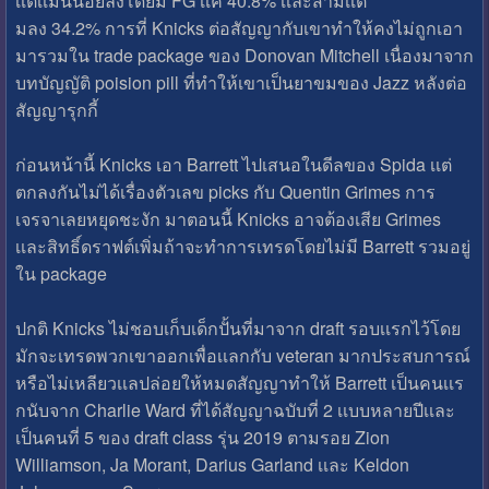
เเต่เเม่นน้อยลงโดยมี FG เเค่ 40.8% เเละสามเเต้
มลง 34.2% การที่ Knicks ต่อสัญญากับเขาทําให้คงไม่ถูกเอา
มารวมใน trade package ของ Donovan Mitchell เนื่องมาจาก
บทบัญญัติ poision pill ที่ทําให้เขาเป็นยาขมของ Jazz หลังต่อ
สัญญารุกกี้
ก่อนหน้านี้ Knicks เอา Barrett ไปเสนอในดีลของ Spida เเต่
ตกลงกันไม่ได้เรื่องตัวเลข picks กับ Quentin Grimes การ
เจรจาเลยหยุดชะงัก มาตอนนี้ Knicks อาจต้องเสีย Grimes
เเละสิทธิ์ดราฟต์เพิ่มถ้าจะทําการเทรดโดยไม่มี Barrett รวมอยู่
ใน package
ปกติ Knicks ไม่ชอบเก็บเด็กปั้นที่มาจาก draft รอบเเรกไว้โดย
มักจะเทรดพวกเขาออกเพื่อเเลกกับ veteran มากประสบการณ์
หรือไม่เหลียวเเลปล่อยให้หมดสัญญาทําให้ Barrett เป็นคนเเร
กนับจาก Charlie Ward ที่ได้สัญญาฉบับที่ 2 เเบบหลายปีเเละ
เป็นคนที่ 5 ของ draft class รุ่น 2019 ตามรอย Zion
Williamson, Ja Morant, Darius Garland เเละ Keldon