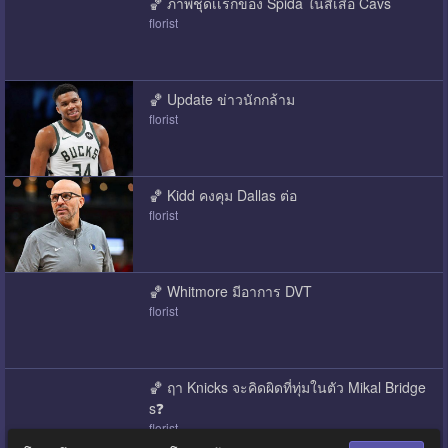
🏀 ภาพชุดเเรกของ Spida ในสีเสื้อ Cavs
florist
🏀 Update ข่าวนักกล้าม
florist
🏀 Kidd คงคุม Dallas ต่อ
florist
🏀 Whitmore มีอาการ DVT
florist
🏀 ฤา Knicks จะคิดผิดที่ทุ่มในตัว Mikal Bridge
s❓
florist