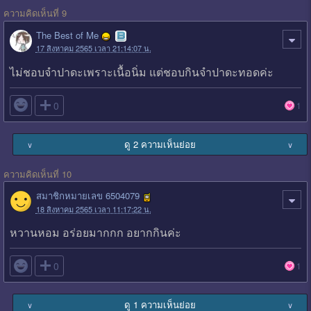
ความคิดเห็นที่ 9
The Best of Me
17 สิงหาคม 2565 เวลา 21:14:07 น.
ไม่ชอบจำปาดะเพราะเนื้อนิ่ม แต่ชอบกินจำปาดะทอดค่ะ

0
1
ดู 2 ความเห็นย่อย
∨
∨
ความคิดเห็นที่ 10
สมาชิกหมายเลข 6504079
18 สิงหาคม 2565 เวลา 11:17:22 น.
หวานหอม อร่อยมากกก อยากกินค่ะ

0
1
ดู 1 ความเห็นย่อย
∨
∨