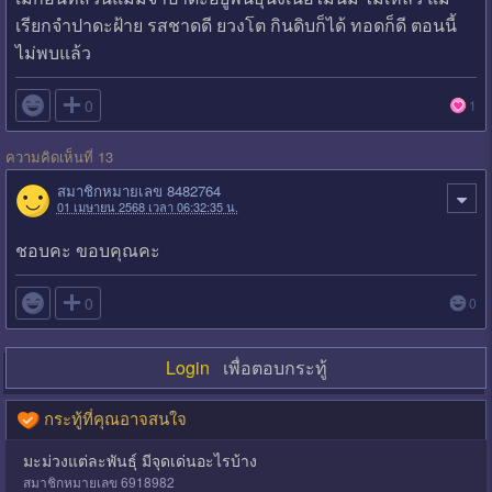
เรียกจำปาดะฝ้าย รสชาดดี ยวงโต กินดิบก็ได้ ทอดก็ดี ตอนนี้
ไม่พบแล้ว

0
1
ความคิดเห็นที่ 13
สมาชิกหมายเลข 8482764
01 เมษายน 2568 เวลา 06:32:35 น.
ชอบคะ ขอบคุณคะ

0
0
Login
เพื่อตอบกระทู้
กระทู้ที่คุณอาจสนใจ
มะม่วงแต่ละพันธุ์ มีจุดเด่นอะไรบ้าง
สมาชิกหมายเลข 6918982