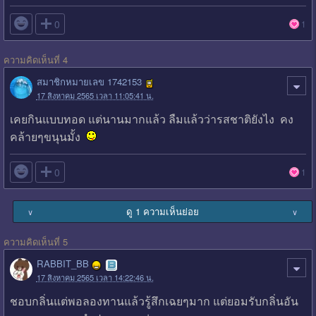

0
1
ความคิดเห็นที่ 4
สมาชิกหมายเลข 1742153
17 สิงหาคม 2565 เวลา 11:05:41 น.
เคยกินแบบทอด แต่นานมากแล้ว ลืมแล้วว่ารสชาติยังไง คง
คล้ายๆขนุนมั้ง

0
1
ดู 1 ความเห็นย่อย
∨
∨
ความคิดเห็นที่ 5
RABBIT_BB
17 สิงหาคม 2565 เวลา 14:22:46 น.
ชอบกลิ่นแต่พอลองทานแล้วรู้สึกเฉยๆมาก แต่ยอมรับกลิ่นอัน