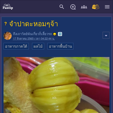
close
จำปาดะหอมๆจ้า
ถึงเถาวัลย์พันเกี่ยวก็เลี้ยวรถ
17 สิงหาคม 2565 เวลา 04:22:44 น.
อาหารภาคใต้
ผลไม้
อาหารพื้นบ้าน