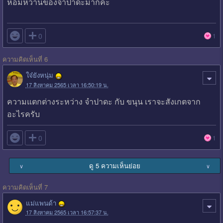
หอมหวานของจำปาดะมากค่ะ

0
1
ความคิดเห็นที่ 6
ใจ๋ยังหนุ่ม
17 สิงหาคม 2565 เวลา 16:50:19 น.
ความแตกต่างระหว่าง จำปาดะ กับ ขนุน เราจะสังเกตจาก
อะไรครับ

0
1
ดู 5 ความเห็นย่อย
∨
∨
ความคิดเห็นที่ 7
แม่แพนด้า
17 สิงหาคม 2565 เวลา 16:57:37 น.