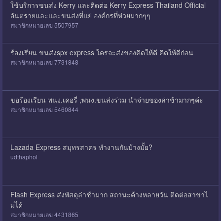
ใช้บริการขนส่ง Kerry และติดต่อ Kerry Express Thailand Official
อันตรายและและขนส่งที่แย่ องค์กรที่ห่วยมากๆๆ
สมาชิกหมายเลข 5507957
ร้องเรียน ขนส่งspx express ใครจะส่งของคิดให้ดี คิดให้ดีก่อน
สมาชิกหมายเลข 7731848
ขอร้องเรียน พนง.เคอรี่ ,พนง.ขนส่งร่วม นำจ่ายของล่าช้ามากๆค่ะ
สมาชิกหมายเลข 5460844
Lazada Express สมุทรสาคร ทำงานกันบ้างมั้ย?
udthaphol
Flash Express ส่งพัสดุล่าช้ามาก สถานะค้างหลายวัน ติดต่อสาขาไ
ม่ได้
สมาชิกหมายเลข 4431865