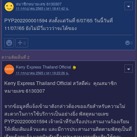
สมาชิกหมายเลข 6130307
11 กรกฎาคม 2565 เวลา 18:41:42 น.
PYP202200001594 ส่งตั้งแต่วันที่ 6/07/65 วันนี้วันที่
11/07//65 ยังไม่มีวี่แววว่าจะได้ของ

0
0
ความคิดเห็นที่ 2
Kerry Express Thailand Official
11 กรกฎาคม 2565 เวลา 19:22:26 น.
Kerry Express Thailand Official สวัสดีค่ะ คุณสมาชิก
หมายเลข 6130307
จากข้อมูลที่แจ้งเข้ามาดังกล่าวต้องขออภัยสำหรับความไม่
สะดวกในการใช้บริการเป็นอย่างยิ่ง พัสดุหมายเลข
PYP202200001594 เจ้าหน้าที่รับเรื่องประสานงานร้องเรียน
ให้เพิ่มเติมแล้วนะคะ และมีการประสานงานติดตามพัสดุเป็นที่
เรียบร้อยแล้ว แอดมินรับเรื่องประสานงานเพิ่มเติมให้คุณ