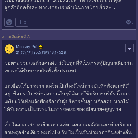
ลูกค้าอีกครั้งค่ะ ทางเราจะเร่งดำเนินการโดยเร็วค่ะ 🙏

0
0
ความคิดเห็นที่ 3
Monkey Pai
21 สิงหาคม 2565 เวลา 18:47:52 น.
ขอตามร่วมแฉด้วยคนค่ะ ส่งไปทุกที่ที่เป็นกระทู้ปัญหาเดียวกัน
เขาจะได้รับทราบกันทั่วทั้งประเทศ
แต่เขียนไว้ยาวมาก แทร็คเป็นไทม์ไลน์ตามบันทึกทั้งหมดที่มี
อยู่ เพื่อประโยชน์ของท่านอื่นๆที่คิดจะใช้บริการบริษัทนี้ และ
เตรียมไว้เพื่อแจ้งฟ้องร้องกับผู้บริหารชั้นสูง หรือสคบ.หากไม่
ได้รับความเป็นธรรมในการชดเชยของเสียหาย+สูญหาย
เจ็บใจมาก เพราะเสียเวลา แค่ตามสถานะพัสดุ และคำอธิบาย
สาเหตุอย่างเดียว หมดไป 6 วัน ไม่เป็นอันทำมาหากินอย่างอื่น