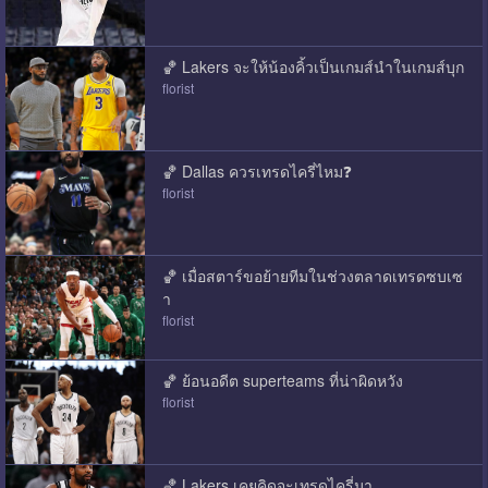
🏀 Lakers จะให้น้องคิ้วเป็นเกมส์นําในเกมส์บุก
florist
🏀 Dallas ควรเทรดไครี่ไหม❓
florist
🏀 เมื่อสตาร์ขอย้ายทีมในช่วงตลาดเทรดซบเซ
า
florist
🏀 ย้อนอดีต superteams ที่น่าผิดหวัง
florist
🏀 Lakers เคยคิดจะเทรดไครี่มา