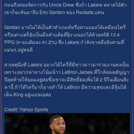
ก่อนถึงค่อยจัดการกับ Uncle Drew ซึ่งถ้า Lakers พลาดได้ตัว
เขาก็จะหันมาจีบ Eric Gordon ของ Rockets เเทน
Gordan อาจไม่ได้เป็นตัวทําเกมส์หรือผ่านบอลได้เหมือนไครี่
หรือเต่าเเต่ก็ยังเป็นมือทําเเต้มที่ยิงวงนอกได้ด้วยสถิติ 13.4
PPG (สามเเต้มลง 41.2%) ซึ่ง Lakers กําลังขาดมือยิงสามที่
เเม่นๆ อยู่พอดี
สาเหตุนึงที่ Lakers อยากได้ไครี่ที่มีข่าวฉาวมาร่วมงานคงเป็น
เพราะอยากหาทางโน้มน้าว LeBron James ที่ใกล้หมดสัญญา
ปีสุดท้ายให้ยอมอยู่ต่อซึ่งเขาจะมีสิทธิ์ต่อเพิ่มได้ 2 ปีในเดือนสิง
หานี้ ถ้าได้ไครี่มาก็อาจทําให้ LeBron มีความสุขเเละมีลุ้นได้
เห็น King อยู่เเเอลเอต่อ
Credit: Yahoo Sports