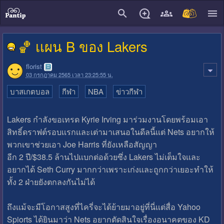
close
🏀 เเผน B ของ Lakers
florist
03 กรกฎาคม 2565 เวลา 23:25:55 น.
บาสเกตบอล
กีฬา
NBA
ข่าวกีฬา
Lakers กําลังขอเทรด Kyrie Irving มาร่วมงานโดยพร้อมเอา
สิทธิ์ดราฟต์รอบเเรกเเละเต่ามาเสนอในดีลนี้เเต่ Nets อยากให้
พวกเขาช่วยเอา Joe Harris ที่ยังเหลือสัญญา
อีก 2 ปี/$38.5 ล้านไปเเบกต่อด้วยซึ่ง Lakers ไม่เต็มใจเเละ
อยากได้ Seth Curry มากกว่าเพราะเก่งเเละถูกกว่าเยอะทําให้
ทั้ง 2 ฝ่ายยังตกลงกันไม่ได้
ถึงเเม้จะมีโอกาสสูงที่ไครี่จะได้ย้ายมาอยู่ที่นี่เเต่สื่อ Yahoo
Spiorts ได้ยินมาว่า Nets อยากตัดสินใจเรื่องอนาคตของ KD