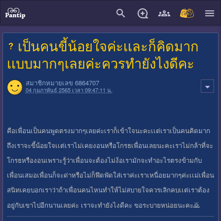
close
เป็นคนขี้น้อยใจค่ะเเละก็คิดมาก
เเบบมากๆเลยค่ะควรทำยังไงดีคะ
สมาชิกหมายเลข 6864707
04 กุมภาพันธ์ 2565 เวลา 09:47:11 น.
คือเพื่อนเป็นคนพูดตรงมากๆเลยค่ะเราก็เข้าใจนะคะเเต่เราเป็นคนคิดมาก
ถึงเราจะขี้น้อยใจเเต่เราไม่เคยงอนหรือโกรธเพื่อนเลยนะคะเราไม่กล้าที่จะ
โกรธหรืองอนเพราะรู้ว่าเพื่อนจะต้องไม่ง้อเรามักจะทำอะไรตรงข้ามกับ
เพื่อนเสมอเพื่อนก็จะด่าหรือไม่ก็ฟึดฟัดใส่เราค่ะเราเหนื่อยมากๆค่ะเเม่เพื่อน
สนิทเคยบอกเราว่าถ้าเพื่อนคนไหนทำให้ไม่สบายใจควรเลิกคบเเต่เราต้อง
อยู่กับเขาไปอีกนานเลยค่ะ เราจะทำยังไงดีคะ ขอระบายหน่อยนะคะ🙇