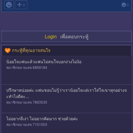

0
0
Login
เพื่อตอบกระทู้
กระทู้ที่คุณอาจสนใจ
น้อยใจแฟนแล้วแฟนไม่สนใจบอกง่วงไม่ง้อ
สมาชิกหมายเลข 6859184
ปรึกษาหน่อยค่ะ แฟนชอบไม่รู้ว่าเราน้อยใจเเต่เราใส่ใจเขาทุกอย่างจ
ะทำไงดีคะ...
สมาชิกหมายเลข 7863535
ไม่อยากงี่เง่า ไม่อยากคิดมาก ช่วยด้วยค่ะ
สมาชิกหมายเลข 7151503