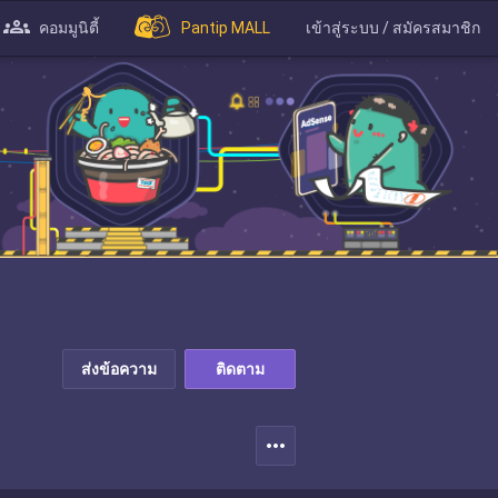
คอมมูนิตี้
Pantip MALL
เข้าสู่ระบบ / สมัครสมาชิก
ส่งข้อความ
ติดตาม
more_horiz