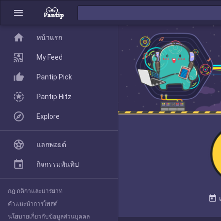
menu
home
home
หน้าแรก
หน้าแรก
My Feed
Pantip Pick
My Feed
Pantip Hitz
Explore
Pantip Pick
แลกพอยต์
Pantip Hitz
กิจกรรมพันทิป
กฎ กติกาและมารยาท
Explore
today
คำแนะนำการโพสต์
นโยบายเกี่ยวกับข้อมูลส่วนบุคคล