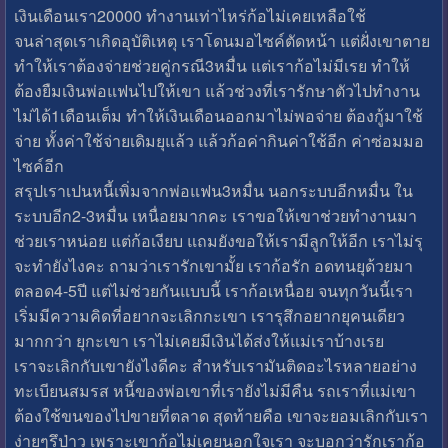
เงินเดือนเรา20000 ทำงานเท่าไหร่ก้อไม่เคยเหลือใช้
จนล่าสุดเราเกิดอุบัติเหตุ เราโดนมอไซค์ตัดหน้า แต่ฝั่งเขาตาย
ทำให้เราต้องจ่ายช่วยคู่กรณี3หมื่น แต่เราก้อไม่มีเรย ทำให้
ต้องยืมเงินพ่อแฟนไปให้เขา แล้วช่วงที่เรารักษาตัวไปทำงาน
ไม่ได้1เดือนเต็ม ทำให้เงินเดือนออกมาไม่พอจ่าย ต้องกู้มาใช้
จ่าย ทั้งค่าใช้จ่ายเดิมยุแล้ว แล้วก้อค่ากินค่าใช้อีก ค่าซ่อมมอ
ไซค์อีก
สรุปเราเปนหนี้เพิ่มจากพ่อแฟน3หมื่น นอกระบบอีกหมื่น ใน
ระบบอีก2-3หมื่น เหนื่อยมากคะ เราขอให้เขาช่วยทำงานมา
ช่วยเราหน่อย แต่ก้อเงียบ แถมยังขอให้เรามีลูกให้อีก เราไม่รุ
จะทำยังไงคะ ถามว่าเรารักเขามั้ย เราก้อรัก อดทนยุด้วยมา
ตลอด4-5ปี แต่ไม่ช่วยกันแบบนี้ เราก้อเหนื่อย จนทุกวันนี้เรา
เริ่มมีความคิดที่อยากจะเลิกกะเขา เรารุสึกอยากยุคนเดียว
มากกว่า ยุกะเขา เราไม่เคยมีเงินได้ส่งให้แม่เราบ้างเรย
เราจะเลิกกับเขายังไงดีคะ สำหรับเรามันติดอะไรหลายอย่าง
ทะเบียนสมรส หนี้ของพ่อเขาที่เรายังไม่มีคืน รถเราที่แม่เขา
ต้องใช้ขนของไปขายที่ตลาด สุดท้ายคือ เขาจะยอมเลิกกับเรา
ง่ายๆรึป่าว เพราะเขาก้อไม่เคยนอกใจเรา จะบอกว่ารักเราก้อ