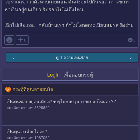
โบราณเขาว่าผัวหาบเมียคอน มันถึงจะไปกันรอด ถ้า จขกท
หาเงินอยู่คนเดียว รับรองไปไม่ถึงไหน
เลิกไปเสียเถอะ กลับบ้านเรา ถ้าไม่ไดจดทะเบียนสมรส ยิ่งง่าย

0
0
ดู 1 ความเห็นย่อย
∨
∨
Login
เพื่อตอบกระทู้
กระทู้ที่คุณอาจสนใจ
เป็นคนชอบอยู่คนเดียวเงียบๆไม่ชอบวุ่นวายแปลกไหมค่ะ??
สมาชิกหมายเลข 3828829
เป็นคุนจะเลือกไคคะ?
สมาชิกหมายเลข 1987052