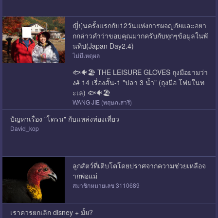
ญี่ปุ่นครั้งแรกกับ12วันแห่งการผจญภัยและอยา
กกล่าวคำว่าขอบคุณมากครับกับทุกๆข้อมูลในพั
นทิป(Japan Day2.4)
ไม่มีเหตุผล
🐟🐠🏖 THE LEISURE GLOVES ถุงมือยามว่า
ง# 14 เรื่องสั้น-1 "ปลา 3 น้ำ" (ถุงมือ โฟมในท
ะเล) 🐟🐠🏖
WANG JIE (พฤษภเสารี)
ปัญหาเรื่อง "โดรน" กับแหล่งท่องเที่ยว
David_kop
ลูกสัตว์ที่เติบโตโดยปราศจากความช่วยเหลือจ
ากพ่อแม่
สมาชิกหมายเลข 3110689
เราควรยกเลิก disney + มั้ย?