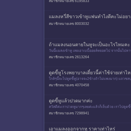
สมาชิกหมายเลข 6195833
แมลงหวี่สีขาวเข้าหูแฟนทำไงดีคะไม่อยา
สมาชิกหมายเลข 8003032
ถ้าเเมลงนอนตายในหูจะเป็นอะไรไหมคะ
วันนี้แมลงเข้าหู เลยเอาเบบี้ออยล์หยอดไป จากนั้นไปหา
าคะ ขอบคุณค่ะ
สมาชิกหมายเลข 2613264
ดูดขี้หูโรงพยาบาลเดี๋ยวนี้ค่าใช้จ่ายเท่าไห
ใกล้ๆนี้จะไปดูดขี้หู(อาจจะ2ข้างถ้าไม่แพงมาก) แถวชลบุร
สมาชิกหมายเลข 4070458
ดูดขี้หูแล้วปวดมากค่ะ
สวัสดีค่ะเราปวดหูมากๆเลยค่ะแล้วก็เจ็บด้วย เราไปดูดข
ห้เลยค่ะ หมอเลยบ
สมาชิกหมายเลข 7298941
เอาแมลงออกจากหู ราคาเท่าไหร่