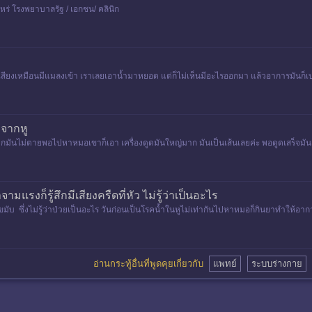
่ โรงพยาบาลรัฐ / เอกชน/ คลินิก
มันเสียงเหมือนมีแมลงเข้า เราเลยเอาน้ำมาหยอด แต่ก็ไม่เห็นมีอะไรออกมา แล้วอาการมันก็เบา
กจากหู
ากมันไม่ตายพอไปหาหมอเขาก็เอา เครื่องดูดมันใหญ่มาก มันเป็นเส้นเลยค่ะ พอดูดเสร็จมั
ามแรงก็รู้สึกมีเสียงครืดที่หัว ไม่รู้ว่าเป็นอะไร
ที่ขมับ ซึ่งไม่รู้ว่าป่วยเป็นอะไร วันก่อนเป็นโรคน้ำในหูไม่เท่ากันไปหาหมอก็กินยาทำให้
อ่านกระทู้อื่นที่พูดคุยเกี่ยวกับ
แพทย์
ระบบร่างกาย