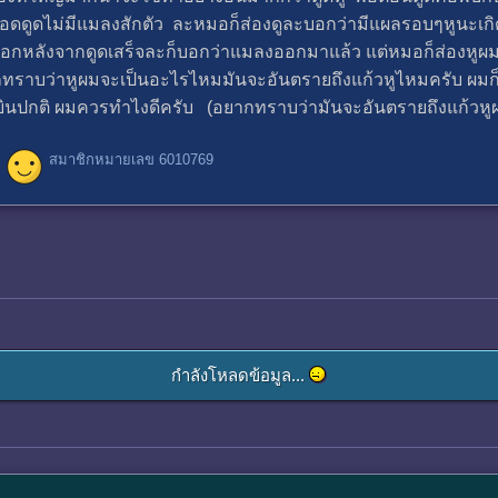
ลอดดูดไม่มีแมลงสักตัว ละหมอก็ส่องดูละบอกว่ามีแผลรอบๆหูนะเกิ
บอกหลังจากดูดเสร็จละก็บอกว่าแมลงออกมาแล้ว แต่หมอก็ส่องหูผมไ
ากทราบว่าหูผมจะเป็นอะไรไหมมันจะอันตรายถึงแก้วหูไหมครับ ผ
้ยินปกติ ผมควรทำไงดีครับ (อยากทราบว่ามันจะอันตรายถึงแก้วหูผ
สมาชิกหมายเลข 6010769
กำลังโหลดข้อมูล...