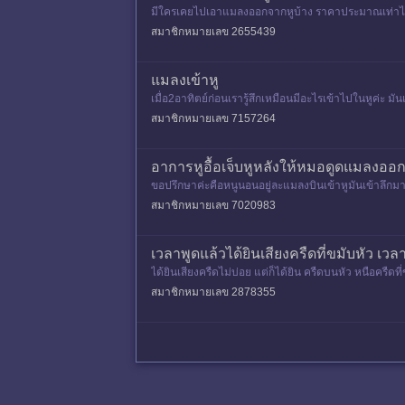
มีใครเคยไปเอาแมลงออกจากหูบ้าง ราคาประมาณเท่าไหร
สมาชิกหมายเลข 2655439
แมลงเข้าหู
เมื่อ2อาทิตย์ก่อนเรารู้สึกเหมือนมีอะไรเข้าไปในหูค่ะ 
นี้เริ่มรู้
สมาชิกหมายเลข 7157264
อาการหูอื้อเจ็บหูหลังให้หมอดูดแมลงออ
ขอปรึกษาค่ะคือหนูนอนอยู่ละแมลงบินเข้าหูมันเข้าลึกม
ก้้อักเสบมาถ้ากินจะด
สมาชิกหมายเลข 7020983
เวลาพูดแล้วได้ยินเสียงครืดที่ขมับหัว เวลาจ
ได้ยินเสียงครืดไม่บ่อย แต่ก็ได้ยิน ครืดบนหัว หนือครืด
ชอบไ
สมาชิกหมายเลข 2878355