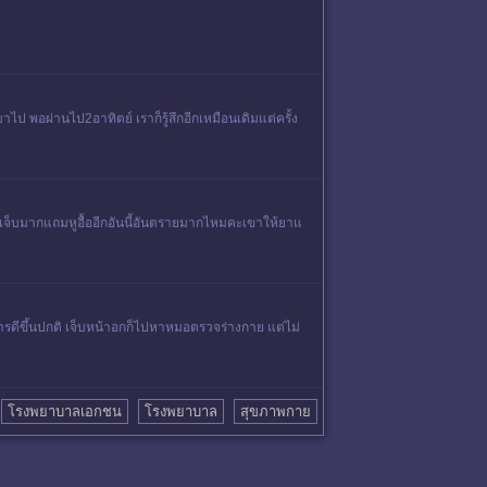
ไป พอผ่านไป2อาทิตย์ เราก็รู้สึกอีกเหมือนเดิมแต่ครั้ง
นเจ็บมากแถมหูอื้ออีกอันนี้อันตรายมากไหมคะเขาให้ยาแ
อาการดีขึ้นปกติ เจ็บหน้าอกก็ไปหาหมอตรวจร่างกาย แต่ไม่
โรงพยาบาลเอกชน
โรงพยาบาล
สุขภาพกาย