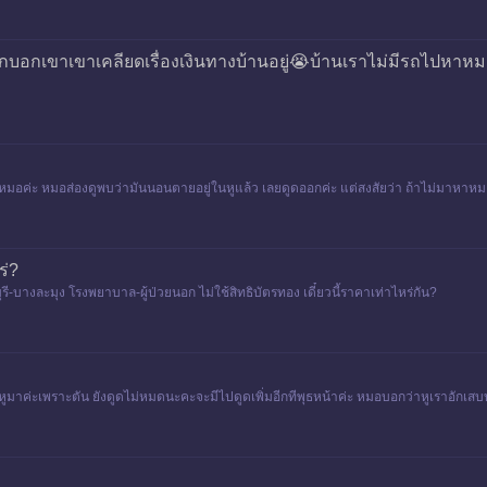
กบอกเขาเขาเคลียดเรื่องเงินทางบ้านอยู่😭บ้านเราไม่มีรถไปหาหม
หมอค่ะ หมอส่องดูพบว่ามันนอนตายอยู่ในหูแล้ว เลยดูดออกค่ะ แต่สงสัยว่า ถ้าไม่มาหาหมอ
ร่?
ี-บางละมุง โรงพยาบาล-ผู้ป่วยนอก ไม่ใช้สิทธิบัตรทอง เดี๋ยวนี้ราคาเท่าไหร่กัน?
ี้หูมาค่ะเพราะตัน ยังดูดไม่หมดนะคะจะมีไปดูดเพิ่มอีกทีพุธหน้าค่ะ หมอบอกว่าหูเราอัก