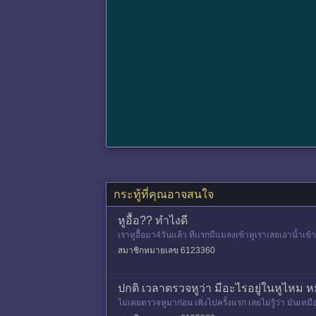
กระทู้ที่คุณอาจสนใจ
หูอื้อ?? ทำไงดี
เราหูอื้อมา4วันแล้ว ทีเเรกมีแมลงเข้าหูเราเลยเอาน้ำเข
มีน้ำเข้าหูก็ไ
สมาชิกหมายเลข 6123360
ปกติ เวลาตรวจหูว่า มีอะไรอยู่ในหูไหม หม
ไม่เคยตรวจหูมาก่อน เพิ่งไปครั้งแรก เลยไม่รู้ว่า มันเ
ม่รู้ ดูดๆ