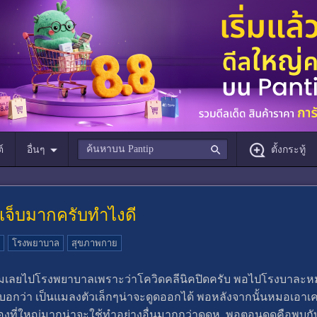
์
อื่นๆ
ตั้งกระทู้
เจ็บมากครับทำไงดี
โรงพยาบาล
สุขภาพกาย
 ละผมเลยไปโรงพยาบาลเพราะว่าโควิดคลีนิคปิดครับ พอไปโรงบาละห
า เป็นแมลงตัวเล็กๆน่าจะดูดออกได้ พอหลังจากนั้นหมอเอาเครื่องดูด
ื่องที่ใหญ่มากน่าจะใช้ทำอย่างอื่นมากกว่าดูดหู พอตอนดูดคือพบกับค