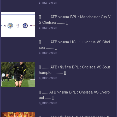
s_manavvan
[[ ....... ATB ทายผล BPL : Manchester City V
S Chelsea ........ ]]
s_manavvan
[[ ....... ATB ทายผล UCL : Juventus VS Chel
sea ........ ]]
s_manavvan
[[ ....... ATB เชียร์สด BPL : Chelsea VS Sout
hampton ........ ]]
s_manavvan
[[ ...... ATB ทายผล BPL : Chelsea VS Liverp
ool ...... ]]
s_manavvan