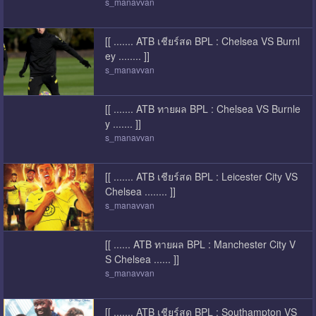
s_manavvan
[[ ....... ATB เชียร์สด BPL : Chelsea VS Burnl
ey ........ ]]
s_manavvan
[[ ....... ATB ทายผล BPL : Chelsea VS Burnle
y ....... ]]
s_manavvan
[[ ....... ATB เชียร์สด BPL : Leicester City VS
Chelsea ........ ]]
s_manavvan
[[ ...... ATB ทายผล BPL : Manchester City V
S Chelsea ...... ]]
s_manavvan
[[ ....... ATB เชียร์สด BPL : Southampton VS