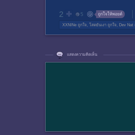
2
ถูกใจให้พอยต์
5
XXNINe
ถูกใจ,
โสดยันเงา
ถูกใจ,
Dev Nat
แสดงความคิดเห็น