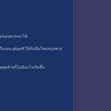
หม่ของพวกเขาได้
ล่นในรอบ playoff ให้กับทีมใหม่ของพวก
สุดท้ายก็ไม่มีอะไรเกิดขึ้น