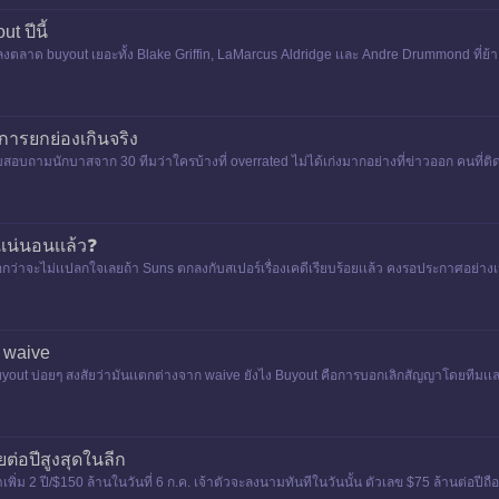
t ปีนี้
 ลงตลาด buyout เยอะทั้ง Blake Griffin, LaMarcus Aldridge เเละ Andre Drummond ที่ย้
รับการยกย่องเกินจริง
ามสอบถามนักบาสจาก 30 ทีมว่าใครบ้างที่ overrated ไม่ได้เก่งมากอย่างที่ข่าวออก คนที่ติ
 โพ
เน่นอนเเล้ว❓
อกว่าจะไม่เเปลกใจเลยถ้า Suns ตกลงกับสเปอร์เรื่องเคดีเรียบร้อยเเล้ว คงรอประกาศอย่าง
บนักกล้า
& waive
yout บ่อยๆ สงสัยว่ามันเเตกต่างจาก waive ยังไง Buyout คือการบอกเลิกสัญญาโดยทีมเเละผ
ยต่อปีสูงสุดในลีก
เพิ่ม 2 ปี/$150 ล้านในวันที่ 6 ก.ค. เจ้าตัวจะลงนามทันทีในวันนั้น ตัวเลข $75 ล้านต่อปีถื