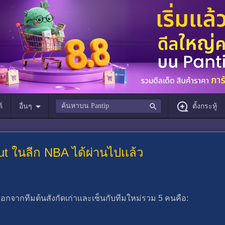
์
อื่นๆ
ตั้งกระทู้
t ในลีก NBA ได้ผ่านไปเเล้ว
ญาออกจากทีมต้นสังกัดเก่าเเละเซ็นกับทีมใหม่รวม 5 คนคือ: