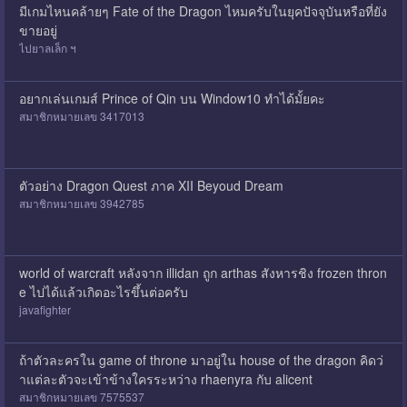
มีเกมไหนคล้ายๆ Fate of the Dragon ไหมครับในยุคปัจจุบันหรือที่ยัง
ขายอยู่
ไปยาลเล็ก ฯ
อยากเล่นเกมส์ Prince of Qin บน Window10 ทำได้มั้ยคะ
สมาชิกหมายเลข 3417013
ตัวอย่าง Dragon Quest ภาค XII Beyoud Dream
สมาชิกหมายเลข 3942785
world of warcraft หลังจาก illidan ถูก arthas สังหารชิง frozen thron
e ไปได้แล้วเกิดอะไรขึ้นต่อครับ
javafighter
ถ้าตัวละครใน game of throne มาอยู่ใน house of the dragon คิดว่
าแต่ละตัวจะเข้าข้างใครระหว่าง rhaenyra กับ alicent
สมาชิกหมายเลข 7575537