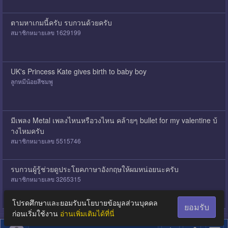
ตามหาเกมนี้ครับ รบกวนด้วยครับ
สมาชิกหมายเลข 1629199
UK's Princess Kate gives birth to baby boy
ลูกหมีน้อยสีชมพู
มีเพลง Metal เพลงไหนหรือวงไหน คล้ายๆ bullet for my valentine บ้
างไหมครับ
สมาชิกหมายเลข 5515746
รบกวนผู้รู้ช่วยดูประโยคภาษาอังกฤษให้ผมหน่อยนะครับ
สมาชิกหมายเลข 3265315
โปรดศึกษาและยอมรับนโยบายข้อมูลส่วนบุคคล
ยอมรับ
ก่อนเริ่มใช้งาน
อ่านเพิ่มเติมได้ที่นี่