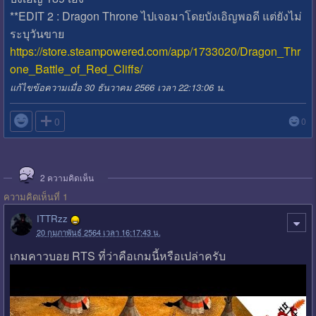
**EDIT 2 : Dragon Throne ไปเจอมาโดยบังเอิญพอดี แต่ยังไม่
ระบุวันขาย
https://store.steampowered.com/app/1733020/Dragon_Thr
one_Battle_of_Red_Cliffs/
แก้ไขข้อความเมื่อ 30 ธันวาคม 2566 เวลา 22:13:06 น.

0
0
2
ความคิดเห็น
ความคิดเห็นที่ 1
ITTRzz
20 กุมภาพันธ์ 2564 เวลา 16:17:43 น.
เกมคาวบอย RTS ที่ว่าคือเกมนี้หรือเปล่าครับ