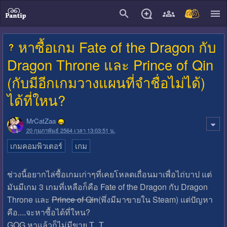
close
หาซื้อเกม Fate of the Dragon กับ
Dragon Throne และ Prince of Qin
(กับมีอีกเกมวางแผนที่จำชื่อไม่ได้)
ได้ที่ใหน?
MrCatZaa
20 กุมภาพันธ์ 2564 เวลา 13:03:51 น.
เกมคอมพิวเตอร์
เกม
ช่วงนี้อยากไล่ซื้อเกมเก่าๆที่เคยโหลดเถื่อนมาเพื่อไถ่บาป แต่
มันมีเกม 3 เกมที่เหลือก็คือ Fate of the Dragon กับ Dragon
Throne และ
Prince of Qin
(พึ่งมีมาขายใน Steam) แต่ปัญหา
คือ....จะหาซื้อได้ที่ใหน?
GOG หาแล้วก็ไม่มีขาย T_T