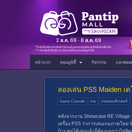
หน้าแรก
คอมมูนิตี้
กิจกรรม
แลกพอยต
ลองเล่น PS5 Maiden เดโ
Game Console
เกม
เกมคอมพิวเตอร์
หลังจากงาน Showcase RE Village : R
เครื่อง PS5 ว่าการเล่นเกมภาคใหม่ 
บ้าง พอได้เล่นแล้วก็ต้องบอกว่าไม่ผิ