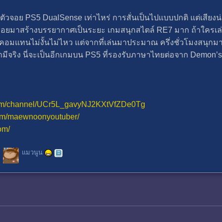
กตัวจอย PS5 DualSense เท่าไหร่ การสั่นเป็นไปแบบปกติ แต่เสียง
ยงคอยมาสร้างบรรยากาศเป็นระยะ เกมสนุกสไตล์ RE7 มาก ถ้าใครเล่
มแทนไม่งั้นไม่ไหว แต่จากที่เล่นมาประมาณ ครึ่งชั่วโมงสนุกมากค
ามีจริง นี่จะเป็นอีกเกมบน PS5 ที่รองรับภาษาไทยต่อจาก Demon’s
com/channel/UCr5L_gavyNJ2KXtVfZDe0Tg
com/maewnoonyoutuber/
om/
แมวนูน