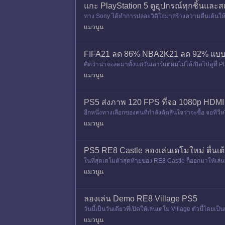
แกะ PlayStation 5 ดูอุปกรณ์ทุกชิ้นและ
ทาง Sony ได้ทำการปล่อยวิดิโอมาสร้างความตื่นเต้นให้กั
แมวนูน
FIFA21 ลด 86% NBA2K21 ลด 92% แบบดิจ
คิดว่าน่าจะลดมาตั้งแต่วันเสาร์แต่ผมไม่ได้เปิดไปดูที
ป็นไฮไลท์ที่สุด
แมวนูน
PS5 ส่งภาพ 120 FPS ที่จอ 1080p HDMI 
อีกหนึ่งทางเลือกของคนที่กำลังตัดสินใจว่าจะซื้อ จอที
แมวนูน
PS5 RE8 Castle ลองเล่นเดโมใหม่ ตื่นเต
ในที่สุดเดโมตัวสุดท้ายของ RE8 Castle ก็ออกมาให้เล
แมวนูน
ลองเล่น Demo RE8 Village PS5
วันนี้เป็นวันเดียวที่เปิดให้เล่นเดโม Village ตัวนี้โ
แมวนูน