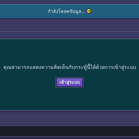
กำลังโหลดข้อมูล...
คุณสามารถแสดงความคิดเห็นกับกระทู้นี้ได้ด้วยการเข้าสู่ระบบ
เข้าสู่ระบบ