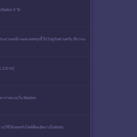
yStation 5 Te
มาณหนึ่ง หมดเขตพรุ่งนี้ รีบไปดูกันด่วนครับ ที่น่าจะเ
 4K 120 HZ
สบรรยากาศแบบใน Maiden
ยงามใช้ได้เลยครับไฟล์ที่ผมอัดมาเป็น&nbs