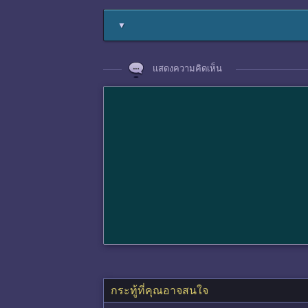
▼
แสดงความคิดเห็น
กระทู้ที่คุณอาจสนใจ