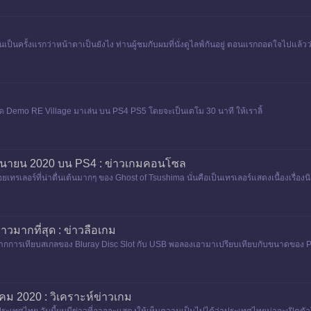
นกันเป็นครั้งแรกว่าหน้าตาเป็นยังไง ท่านผู้ชมกับผมที่นั่งดูไลฟ์กันอยู่ ตอนแรกถอดใจไปแล้วว
หลด Demo RE Village มาเล่น บน PS4 PS5 โดยจะเป็นเดโม 30 นาที ให้เราลิ้
ิถุนายน 2020 บน PS4 : ข่าวเกมคอนโซล
อยเทรเลอร์ที่น่าตื่นเต้นมากๆ ของ Ghost of Tsushima นั่นคือเป็นเทรเลอร์แสดงเนื้องเรื่อ
วมากที่สุด : ข่าวลือเกม
ากการเทียบสเกลของ Bluray Disc Slot กับ USB พอลองเอามาเปรียบเทียบกับขนาดของ
ม 2020 : วิเคราะห์ข่าวเกม