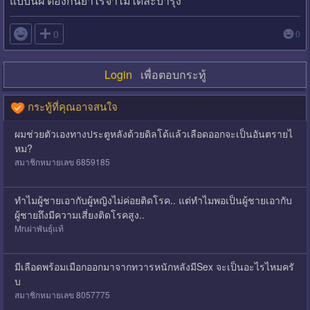
แบบนี่ฝ้ ต้องกินยาไรจำไม่ได้ละบำรุง

0
0
Login
เพื่อตอบกระทู้
กระทู้ที่คุณอาจสนใจ
ผมช่วยตัวเองทางประตูหลังด้วยดิลโด้แล้วเลือดออกจะเป็นอันตรายไ
หม?
สมาชิกหมายเลข 6859185
ทำไมผู้ชายเอากับผู้หญิงไม่ค่อยติดโรค.. แต่ทำไมพอเป็นผู้ชายเอากับ
ผู้ชายถึงมีความเสี่ยงติดโรคสูง..
Mrเผ่าพันธุ์แท้
มีเลือดพร้อมเมือกออกมาจากทวารหนักหลังมีSex จะเป็นอะไรไหมครั
บ
สมาชิกหมายเลข 8057775