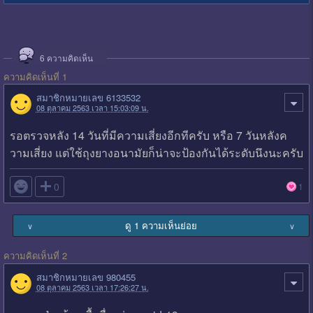
6
ความคิดเห็น
ความคิดเห็นที่ 1
สมาชิกหมายเลข 6133532
08 ตุลาคม 2563 เวลา 15:03:09 น.
รอตรวจหลัง 14 วันที่มีความเสี่ยงอีกทีครับ หรือ 7 วันหลังค
วามเสี่ยง แต่ใช้ถุงยางอนามัยก็น่าจะป้องกันได้ระดับนึงนะครับ

0
1
ดู 1 ความเห็นย่อย
∨
∨
ความคิดเห็นที่ 2
สมาชิกหมายเลข 980455
08 ตุลาคม 2563 เวลา 17:26:27 น.