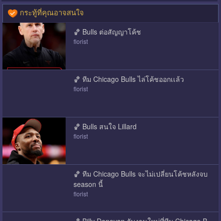
กระทู้ที่คุณอาจสนใจ
🏀 Bulls ต่อสัญญาโค้ช
florist
🏀 ทีม Chicago Bulls ไล่โค้ชออกเเล้ว
florist
🏀 Bulls สนใจ Lillard
florist
🏀 ทีม Chicago Bulls จะไม่เปลี่ยนโค้ชหลังจบ
season นี้
florist
🏀 Billy Donovan กับงานใหม่ที่ทีม Chicago B