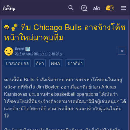
close
🏀 ทีม Chicago Bulls อาจจ้างโค้ช
หน้าใหม่มาคุมทีม
florist
20 สิงหาคม 2563 เวลา 12:36:05 น.
บาสเกตบอล
กีฬา
NBA
ข่าวกีฬา
ตอนนี้ทีม Bulls กําลังเริ่มกระบวนการสรรหาโค้ชคนใหม่อยู่
หลังจากที่ทีมไล่ Jim Boylen ออกเมื่ออาทิตย์ก่อน Arturas
Karnisovas ประธานฝ่าย basketball operations ได้เน้นว่า
โค้ชคนใหม่ที่ทีมจะจ้างต้องสามารถพัฒนาฝีมือผู้เล่นหนุ่มๆ ได้
เเละต้องมีจิตวิทยาที่ดี สามารถสื่อสารเเละเข้ากับผู้เล่นในทีม
ได้