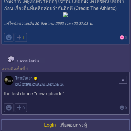
เรื่องการได้ผู้เล่นดราฟต์ดีๆ เข้าทีมเเละต้องได้โค้ชคนใหม่มา
ก่อน เรื่องอื่นที่เหลือค่อยว่ากันอีกที (Credit: The Athletic)
แก้ไขข้อความเมื่อ 20 สิงหาคม 2563 เวลา 23:27:03 น.

1
5
1
ความคิดเห็น
ความคิดเห็นที่ 1
โสดยันเงา
20 สิงหาคม 2563 เวลา 14:19:47 น.
the last dance "new episode"

0
0
Login
เพื่อตอบกระทู้