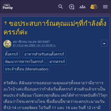
close
ขอประสบการ์ณคุณแม่ๆที่กำลังตั้ง
ครรภ์ค่ะ
สมาชิกหมายเลข 6015497
21 กรกฎาคม 2563 เวลา 21:04:52 น.
ตั้งครรภ์
อาหารสำหรับคนตั้งครรภ์
พัฒนาการทารกในครรภ์
ฝากครรภ์
ประจำเดือน (Menstruation)
สวัสดีค่ะ ดิฉันอยากขอสอบถามคุณแม่ๆทั้งหลายว่ามีอาการ
อะไรบ้างค่ะที่บ่งบอกว่ากำลังเริ่มตั้งครรภ์ ส่วนตัวแล้วเราเป็น
คนประจำเดือนมาไม่ตรงทุกเดือน เลยได้ทำการจดบันทึกไว้ทุก
เดือนว่าไข่จะตกช่วงไหน ซึ่งเดือนนี้ขาดว่าจะตกประมาณวัน
ที่12-14 เราเลยจัดxx ไปวันที่ 11 และ 14 และวันที่ 12 เรามี