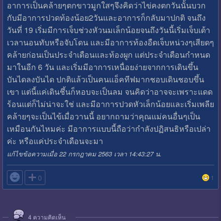
อาการเป็นคล้ายๆตกขาวมูกใสๆจึงคิดว่าไข่คงตกวันนั้นบวก
กับมีอาการปวดท้องน้อย2วันและอาการก็กลับมาปกติ จนถึง
วันที่ 19 เริ่มมีการเจ็บช่วงหัวนมเล็กน้อยจนถึงวันนี้เริ่มเจ็บเต้า
เวลานอนทับหรือจับโดน และมีอาการท้องอืดเจ็บหน่วงๆเสียดๆ
คล้ายก่อนเป็นประจำเดือนและท้องผูก แต่ประจำเดือนกำหนด
มาในอีก 6 วัน และเริ่มมีอาการเหนื่อยง่ายจากการเดินขึ้น
บันไดลงบันได ปกติแล้วเป็นคนแอ็คทีฟมากชอบเดินชอบขึ้น
เขา แต่นี้แค่เดินชึ้นก็หอบจะเป็นลม จนคิดว่าอาจจะเพราะแดด
ร้อนแต่ก็ไม่น่าจะใช่ และมีอาการปวดหัวเล็กน้อยและเริ่มเพลีย
คล้ายๆจะเป็นไข้เมื่อวานนี้ อยากถามว่าคุณแม่คนอื่นๆเป็น
เหมือนกันไหมค่ะ มีอาการแบบนี้ถือว่ากำลังปฏิสนธิหรือเปล่า
ค่ะ หรือแค่ประจำเดือนจะมา
แก้ไขข้อความเมื่อ 22 กรกฎาคม 2563 เวลา 14:43:27 น.

0
1
4
ความคิดเห็น