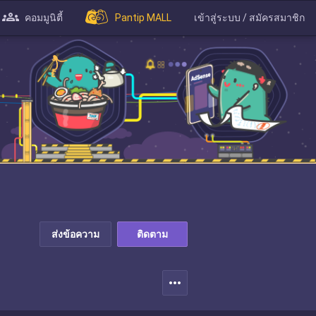
คอมมูนิตี้
Pantip MALL
เข้าสู่ระบบ / สมัครสมาชิก
ส่งข้อความ
ติดตาม
more_horiz