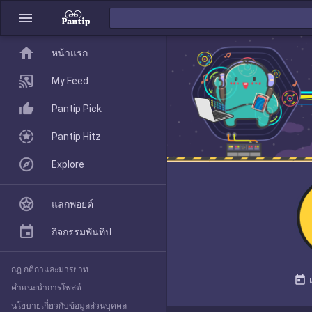
menu
home
home
หน้าแรก
หน้าแรก
My Feed
Pantip Pick
My Feed
Pantip Hitz
Explore
Pantip Pick
แลกพอยต์
Pantip Hitz
กิจกรรมพันทิป
กฎ กติกาและมารยาท
Explore
today
คำแนะนำการโพสต์
นโยบายเกี่ยวกับข้อมูลส่วนบุคคล