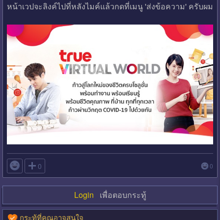
หน้าเวปจะลิงค์ไปที่หลังไมค์แล้วกดที่เมนู 'ส่งข้อความ' ครับผม

0
0
Login
เพื่อตอบกระทู้
กระทู้ที่คุณอาจสนใจ