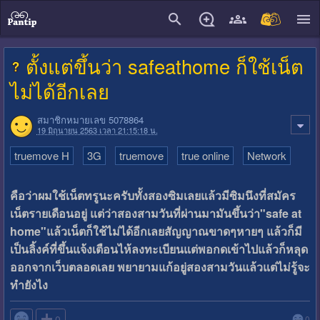
close
ตั้งแต่ขึ้นว่า safeathome ก็ใช้เน็ต
ไม่ได้อีกเลย
สมาชิกหมายเลข 5078864
19 มิถุนายน 2563 เวลา 21:15:18 น.
truemove H
3G
truemove
true online
Network
คือว่าผมใช้เน็ตทรูนะครับทั้งสองซิมเลยแล้วมีซิมนึงที่สมัคร
เน็ตรายเดือนอยู่ แต่ว่าสองสามวันที่ผ่านมามันขึ้นว่า"safe at
home"แล้วเน็ตก็ใช้ไม่ได้อีกเลยสัญญาณขาดๆหายๆ แล้วก็มี
เป็นลิ้งค์ที่ขึ้นแจ้งเตือนไห้ลงทะเบียนแต่พอกดเข้าไปแล้วก็หลุด
ออกจากเว็บตลอดเลย พยายามแก้อยู่สองสามวันแล้วแต่ไม่รู้จะ
ทำยังไง

0
0