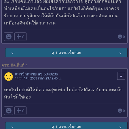
อะไรกับคนเก่าแล้วใช่มั้ย เค้าก็บอกว่าใช่ สุดท้ายก็กลับไปหา
ทำเหมือนไม่เคยเป็นอะไรกับเรา แต่ยังไงก็คิดดีๆนะ เราควร
รักษาความรู้สึกเราให้ดีถ้ามันเสียไปแล้วกว่าจะกลับมาเป็น
เหมือนเดิมมันใช้เวลานาน

0
0
ดู 1 ความเห็นย่อย
∨
∨
ความคิดเห็นที่ 4
สมาชิกหมายเลข 5340236
14 มีนาคม 2563 เวลา 23:12:45 น.
คบกันไปปกติให้มีความสุขก็พอ ไม่ต้องไปกังวลกับอนาคต ถ้า
มันใช่ก็ใช่เอง

0
0
ดู 1 ความเห็นย่อย
∨
∨