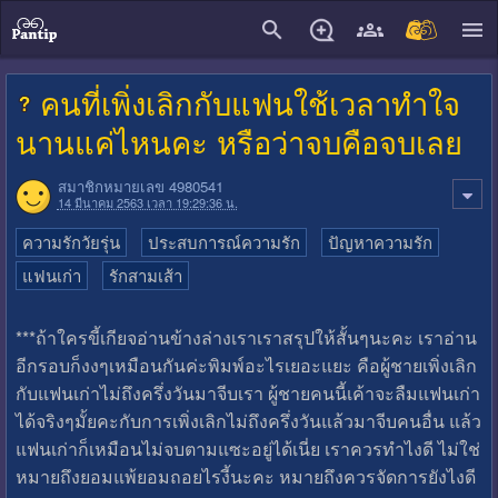
close
คนที่เพิ่งเลิกกับแฟนใช้เวลาทำใจ
นานแค่ไหนคะ หรือว่าจบคือจบเลย
สมาชิกหมายเลข 4980541
14 มีนาคม 2563 เวลา 19:29:36 น.
ความรักวัยรุ่น
ประสบการณ์ความรัก
ปัญหาความรัก
แฟนเก่า
รักสามเส้า
***ถ้าใครขี้เกียจอ่านข้างล่างเราเราสรุปให้สั้นๆนะคะ เราอ่าน
อีกรอบก็งงๆเหมือนกันค่ะพิมพ์อะไรเยอะแยะ คือผู้ชายเพิ่งเลิก
กับแฟนเก่าไม่ถึงครึ่งวันมาจีบเรา ผู้ชายคนนี้เค้าจะลืมแฟนเก่า
ได้จริงๆมั้ยคะกับการเพิ่งเลิกไม่ถึงครึ่งวันแล้วมาจีบคนอื่น แล้ว
แฟนเก่าก็เหมือนไม่จบตามแซะอยู่ได้เนี่ย เราควรทำไงดี ไม่ใช่
หมายถึงยอมแพ้ยอมถอยไรงี้นะคะ หมายถึงควรจัดการยังไงดี