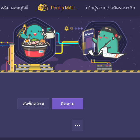
คอมมูนิตี้
Pantip MALL
เข้าสู่ระบบ / สมัครสมาชิก
ส่งข้อความ
ติดตาม
more_horiz