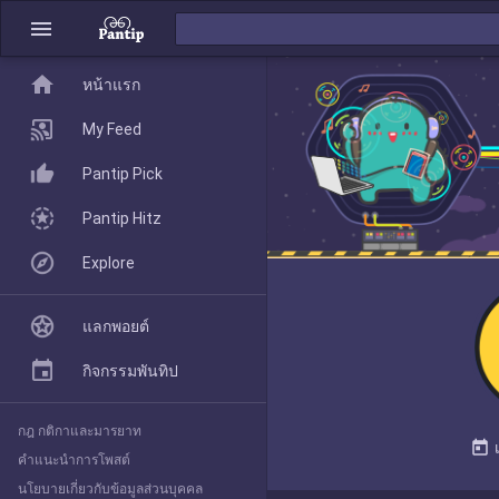
menu
home
home
หน้าแรก
หน้าแรก
My Feed
Pantip Pick
My Feed
Pantip Hitz
Explore
Pantip Pick
แลกพอยต์
Pantip Hitz
กิจกรรมพันทิป
กฎ กติกาและมารยาท
Explore
today
คำแนะนำการโพสต์
นโยบายเกี่ยวกับข้อมูลส่วนบุคคล