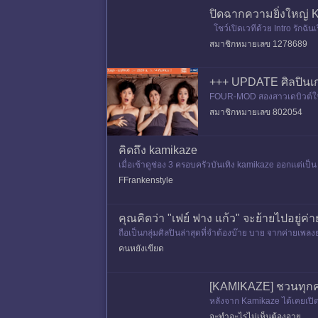
ปิดฉากความยิ่งใหญ่ K
โชว์เปิดเวทีด้วย Intro รักฉ
สมาชิกหมายเลข 1278689
+++ UPDATE ศิลปินเก่า
FOUR-MOD สองสาวเดบิวต์ในปี
(เห็นแสดงอยู่กับ GMM บ่อยๆ ไ
สมาชิกหมายเลข 802054
คิดถึง kamikaze
เมื่อเช้าดูช่อง 3 ครอบครัวบันเทิง kamikaze ออกเเต่เป็น 
FFrankenstyle
คุณคิดว่า "เฟย์ ฟาง แก้ว" จะย้ายไปอยู่ค
ถือเป็นกลุ่มศิลปินล่าสุดที่จำต้องบ๊าย บาย จากค่ายเพลง
คนหยังเขียด
[KAMIKAZE] ชวนทุกค
หลังจาก Kamikaze ได้เคยเปิดต
อติค หวาย ซิสก้า ชิลลี่ไวท์ชอ
จะทำอะไรไม่เห็นต้องอาย