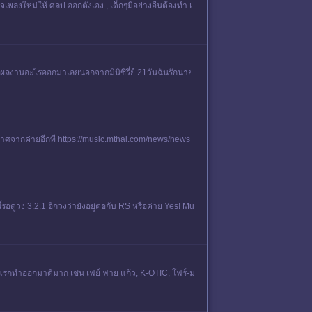
จเพลงใหม่ให้ ศลป ออกตังเอง , เด็กๆมีอย่างอื่นต้องทำ เ
่มีผลงานอะไรออกมาเลยนอกจากมินิซีรี่ย์ 21วันฉันรักนาย
ะกาศจากค่ายอีกที https://music.mthai.com/news/news
รอดูวง 3.2.1 อีกวงว่ายังอยู่ต่อกับ RS หรือค่าย Yes! Mu
ุ่นแรกทำออกมาดีมาก เช่น เฟย์ ฟาย แก้ว, K-OTIC, โฟร์-ม