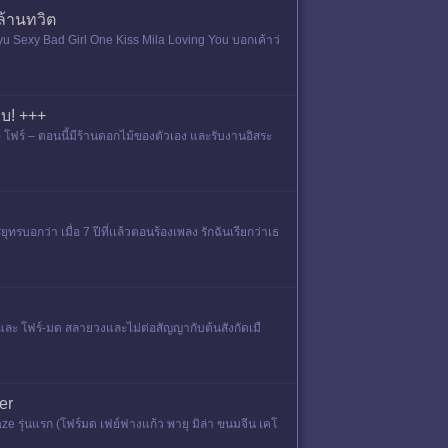
ล้านทวิต
u Sexy Bad Girl One Kiss Mila Loving You บอกเค้าว่
อบ! +++
ร์ – ตอนนี้มีร้านดอกไม้ของตัวเอง และรับงานอิสระ
ุทรบอกว่า เมื่อ 7 ปีที่เเล้วตอนร้องเพลง รักฉันเรียกว่าเธ
รี่ และ โฟร์-มด สลายวงและไม่ต่อสัญญากับต้นสังกัดเมื
er
ze รุ่นแรก (โฟร์มด เฟย์ฟางแก้ว พายุ มิล่า ขนมจีน เคโ