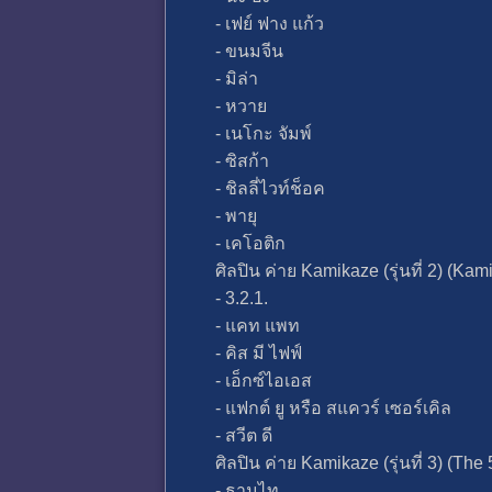
- เฟย์ ฟาง แก้ว
- ขนมจีน
- มิล่า
- หวาย
- เนโกะ จัมพ์
- ซิสก้า
- ชิลลี่ไวท์ช็อค
- พายุ
- เคโอติก
ศิลปิน ค่าย Kamikaze (รุ่นที่ 2) (Ka
- 3.2.1.
- แคท แพท
- คิส มี ไฟฟ์
- เอ็กซ์ไอเอส
- แฟกต์ ยู หรือ สแควร์ เซอร์เคิล
- สวีต ดี
ศิลปิน ค่าย Kamikaze (รุ่นที่ 3) (The
- ธามไท