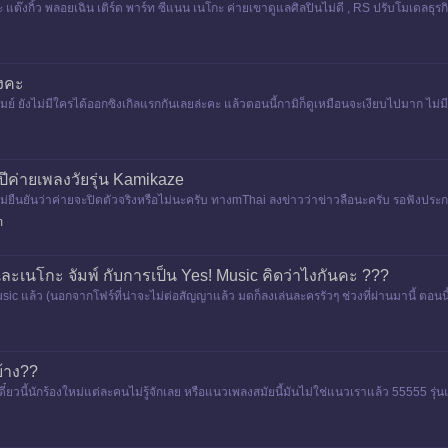
แต๊งกิ้ว พลอยเฉิน เติร์ด พาร์ท ซีแนน เนโกะ ค่ายเขาดูแลศิลปินไม่ดี , RS ปรับโมเดลธุรกิ
างคะ
เมย์ ยังไม่มีใครได้ออกซิงเกิลแรกกันเลยล่ะคะ แล้วตอนนี้กามิก็ดูเหมือนจะเงียบไปมาก ไม
ปีค่ายเพลงวัยรุ่น Kamikaze
งไม่ยืนยันว่าค่ายจะปิดตัวจริงหรือไม่นะครับ ทางmThai ลงข่าวว่าข่าวลือนะครับ รอฟังปร
ปล่อยข่าว
m
และเนโกะ จัมพ์ กับการเป็น Yes! Music คิดว่าไงกันคะ ???
sic แล้ว (นอกจากโฟร์ที่น่าจะไม่ต่อสัญญาแล้ว มดก็ลงเล่นละครรัวๆ ช่วงที่ผ่านมานี้ ตอนนี้
บ้าง??
ดี๋ยวนี้นักร้องใหม่แต่ละคนไม่รู้จักเลย หรือแนวเพลงสมัยนี้มันไม่ใช่แนวเราแล้ว 55555 ร