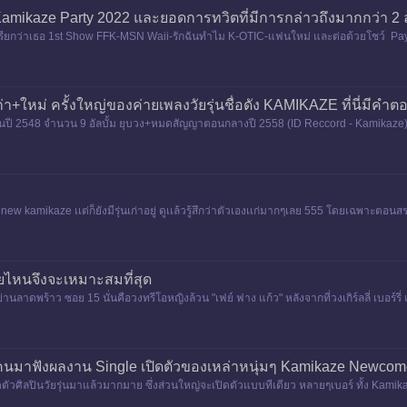
amikaze Party 2022 และยอดการทวิตที่มีการกล่าวถึงมากกว่า 2 
ันเรียกว่าเธอ 1st Show FFK-MSN Waii-รักฉันทำไม K-OTIC-แฟนใหม่ และต่อด้วยโชว์ Pay
+ใหม่ ครั้งใหญ่ของค่ายเพลงวัยรุ่นชื่อดัง KAMIKAZE ที่นี่มีคำต
 2548 จำนวน 9 อัลบั้ม ยุบวง+หมดสัญญาตอนกลางปี 2558 (ID Reccord - Kamikaze) โฟ
ม่แน่ใจว่าเซ็นต
new kamikaze เเต่ก็ยังมีรุ่นเก่าอยู่ ดูเเล้วรู้สึกว่าตัวเองเเก่มากๆเลย 555 โดยเฉพาะตอนสรย
่ายไหนจึงจะเหมาะสมที่สุด
ย่านลาดพร้าว ซอย 15 นั่นคือวงทรีโอหญิงล้วน "เฟย์ ฟาง แก้ว" หลังจากที่วงเกิร์ลลี่ เบอร์
นมาฟังผลงาน Single เปิดตัวของเหล่าหนุ่มๆ Kamikaze Newcom
ัวศิลปินวัยรุ่นมาแล้วมากมาย ซึ่งส่วนใหญ่จะเปิดตัวแบบทีเดียว หลายๆเบอร์ ทั้ง Kamika
ค เนโกะจั