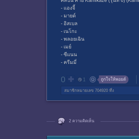
ศิลปิน ค่าย Kamikaze (รุ่นที่ 6) (Ka
- แองจี้
- มายด์
- อิสเบล
- เนโกะ
- พลอยเฉิน
- เมย์
- ซีแนน
- ครีมมี่
0
ถูกใจให้พอยต์
1
สมาชิกหมายเลข 704920
ทึ่ง
2 ความคิดเห็น