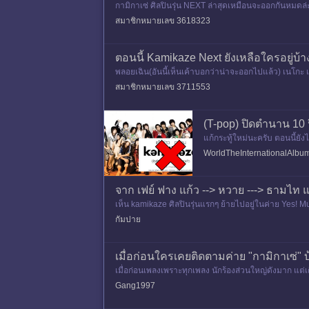
กามิกาเซ่ ศิลปินรุ่น NEXT ล่าสุดเหมือนจะออกกันหมดล่ะ 
ช่นเรียน
สมาชิกหมายเลข 3618323
ตอนนี้ Kamikaze Next ยังเหลือใครอยู่บ้
พลอยเฉิน(อันนี้เห็นเค้าบอกว่าน่าจะออกไปแล้ว) เนโกะ 
ที่มี เติร์ด ม
สมาชิกหมายเลข 3711553
(T-pop) ปิดตำนาน 10 
แก้กระทู้ใหม่นะครับ ตอนนี้ยั
music/272761.html เพจปลอม
WorldTheInternationalAlbu
จาก เฟย์ ฟาง แก้ว --> หวาย ---> ธามไท 
เห็น kamikaze ศิลปินรุ่นแรกๆ ย้ายไปอยู่ในค่าย Yes! Mu
sic) งา
กัมปาย
เมื่อก่อนใครเคยติดตามค่าย "กามิกาเซ่" 
เมื่อก่อนเพลงเพราะทุกเพลง นักร้องส่วนใหญ่ดังมาก แต่เ
ด, ขนมจีน,
Gang1997