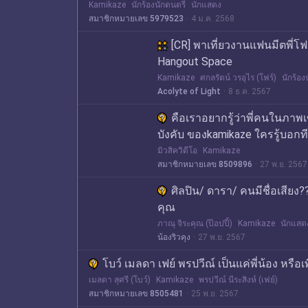
Kamikaze
นักร้องนักดนตรี
นักแสดง
สมาชิกหมายเลข 5979523
4 ม.ค. 2568
[CR] พาเที่ยวงานแฟนมีตพี่โฟ
Hangout Space
Kamikaze
ศกลรัตน์ วรอุไร (โฟร์)
นักร้อง
Acolyte of Light
8 ธ.ค. 2567
คือเราอยากรู้ว่าพี่คนในภาพ
บังคับ ของkamikaze ใครรู้บอกที
มิวสิควิดีโอ
Kamikaze
สมาชิกหมายเลข 8509896
27 พ.ย. 2567
ศิลปิน/ ดารา/ คนมีชื่อเสียง
คุณ
ภาณุ จิระคุณ (ป๊อปปี้)
Kamikaze
นักแสด
น้องริวคุง
27 พ.ย. 2567
โบว์ เมลดา เฟย์ พรปวีณ์ เป็นแค่พี่น้อง หรือ
เมลดา สุศรี (โบว์)
Kamikaze
พรปวีณ์ นีระสิงห์ (เฟย์)
สมาชิกหมายเลข 8505481
25 พ.ย. 2567