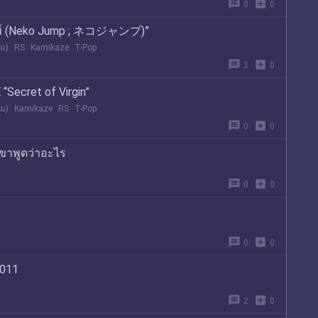
message
add_box
0
0
จัมพ์ (Neko Jump ; ネコジャンプ)”
จม)
RS
Kamikaze
T-Pop
message
add_box
2
0
Secret of Virgin”
จม)
Kamikaze
RS
T-Pop
message
add_box
0
0
นเขาพูดว่าอะไร
message
add_box
0
0
message
add_box
0
0
2011
message
add_box
2
0