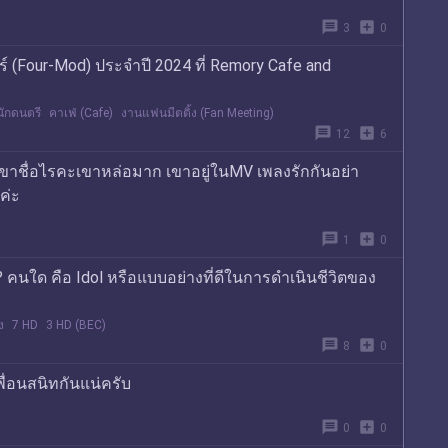
message
add_box
3
0
ร์ (Four-Mod) ประจำปี 2024 ที่ Remory Cafe and
นักดนตรี
คาเฟ่ (Cafe)
งานแฟนมีตติ้ง (Fan Meeting)
message
add_box
12
6
เขาชื่อไรคะเขาหล่อมาก เขาอยู่ในMV เพลงรักกันอย่า
ค่ะ
message
add_box
1
0
?? คนใด คือ Idol หรือแบบอย่างที่ดีในการดำเนินชีวิตของ
ง
7 HD
3 HD (BEC)
message
add_box
8
0
เพื่อนสนิทกันแน่ครับ
message
add_box
0
0