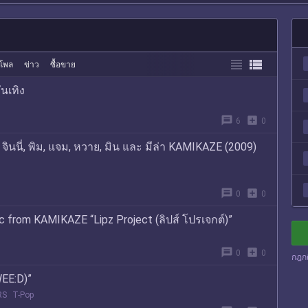


โพล
ข่าว
ซื้อขาย
นเทิง
message
add_box
6
0
, จินนี่, พิม, แจม, หวาย, มิน และ มีล่า KAMIKAZE (2009)
message
add_box
0
0
oc from KAMIKAZE “Lipz Project (ลิปส์ โปรเจกต์)”
message
add_box
0
0
กฎก
WEE:D)”
RS
T-Pop