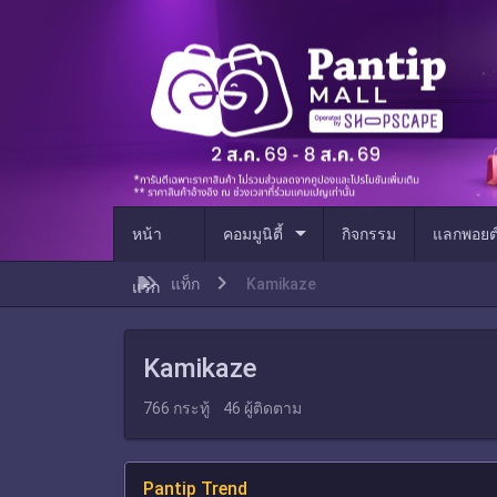
arrow_drop_down
หน้า
คอมมูนิตี้
กิจกรรม
แลกพอยต
แท็ก
Kamikaze
แรก
Kamikaze
766
กระทู้
46
ผู้ติดตาม
Pantip Trend