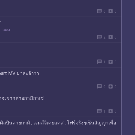
message
add_box
0
0
"
เพลง
message
add_box
2
0
message
add_box
1
0
eart MV มาละจ้าาา
message
add_box
0
0
าจะจากค่ายกามิกาเซ่
message
add_box
1
0
ลปินค่ายกามิ , เจมส์จิเคยแคส , โฟร์จริงๆเซ็นสัญญาเพื่อ