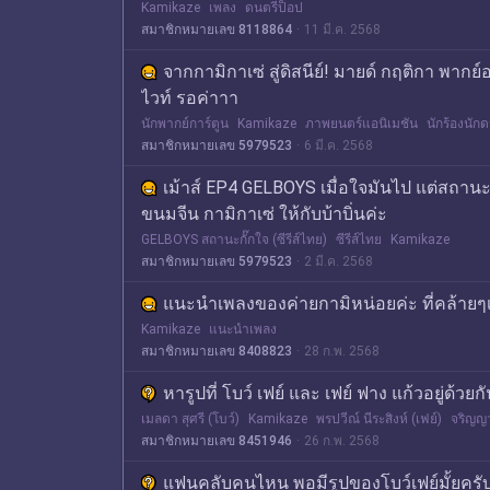
Kamikaze
เพลง
ดนตรีป็อป
สมาชิกหมายเลข 8118864
11 มี.ค. 2568
จากกามิกาเซ่ สู่ดิสนีย์! มายด์ กฤติกา พาก
ไวท์ รอค่าาา
นักพากย์การ์ตูน
Kamikaze
ภาพยนตร์แอนิเมชัน
นักร้องนักด
สมาชิกหมายเลข 5979523
6 มี.ค. 2568
เม้าส์ EP4 GELBOYS เมื่อใจมันไป แต่สถาน
ขนมจีน กามิกาเซ่ ให้กับบ้าบิ่นค่ะ
GELBOYS สถานะกั๊กใจ (ซีรีส์ไทย)
ซีรีส์ไทย
Kamikaze
สมาชิกหมายเลข 5979523
2 มี.ค. 2568
แนะนำเพลงของค่ายกามิหน่อยค่ะ ที่คล้าย
Kamikaze
แนะนำเพลง
สมาชิกหมายเลข 8408823
28 ก.พ. 2568
หารูปที่ โบว์ เฟย์ และ เฟย์ ฟาง แก้วอยู่ด้ว
เมลดา สุศรี (โบว์)
Kamikaze
พรปวีณ์ นีระสิงห์ (เฟย์)
จริญญา
สมาชิกหมายเลข 8451946
26 ก.พ. 2568
แฟนคลับคนไหน พอมีรูปของโบว์เฟย์มั้ยครับ 