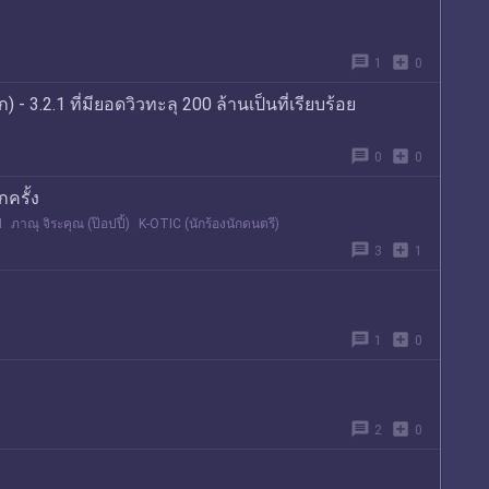
message
add_box
1
0
ก) - 3.2.1 ที่มียอดวิวทะลุ 200 ล้านเป็นที่เรียบร้อย
message
add_box
0
0
ครั้ง
ป
ภาณุ จิระคุณ (ป๊อปปี้)
K-OTIC (นักร้องนักดนตรี)
message
add_box
3
1

message
add_box
1
0
message
add_box
2
0