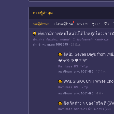
กระทู้ล่าสุด
กระทู้ทั้งหมด
คลังกระทู้โปรด
ถามตอบ
พูดคุย
รีวิว
เด็กกามิกาเซ่คนไหนไปได้ไกลสุดในวงการบั
นักแสดง
นักแสดงภาพยนตร์
นักร้องนักดนตรี
Kamikaze
สมาชิกหมายเลข 9006795
29 มี.ค.
อัลบั้ม Seven Days from เฟย์
❤️💛🩷💚🧡🩵💜
Kamikaze
RS
T-Pop
สมาชิกหมายเลข 6061496
17 มี.ค.
WAii, SISKA, Chilli White Ch
Kamikaze
RS
T-Pop
สมาชิกหมายเลข 6061496
4 มี.ค.
ซิงเกิลต่าง ๆ ของ “สวีต ดี (S
Kamikaze
พิมประภา ตั้งประภาพร (พิม)