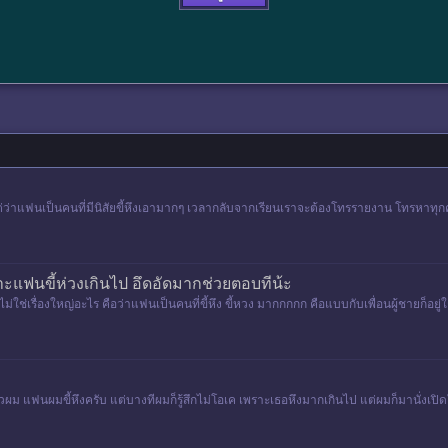
 แต่ว่าแฟนเป็นคนที่มีนิสัยขี้หึงเอามากๆ เวลากลับจากเรียนเราจะต้องโทรรายงาน โทรหาทุกค
ะแฟนขี้ห่วงเกินไป อึดอัดมากช่วยตอบทีน้ะ
่ใช่เรื่องใหญ่อะไร คือว่าแฟนเป็นคนที่ขี้หึง ขี้หวง มากกกกก คือแบบกับเพื่อนผู้ชายก็อยู่ใกล
ผม แฟนผมขี้หึงครับ แต่บางทีผมก็รู้สึกไม่โอเค เพราะเธอหึงมากเกินไป แต่ผมก็มานั่งเปิดใ