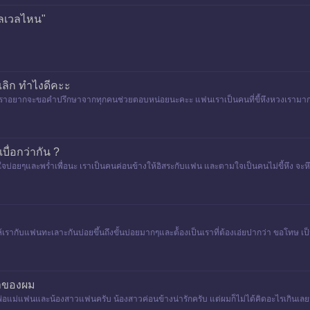
เลเวลไหน"
เลิก ทำไงดีคะะ
 เราอยากจะขอคำปรึกษาจากทุกคนช่วยตอบหน่อยนะคะะ แฟนเราเป็นคนที่ขี้หึงหวงเรามาก
บื่อกว่ากัน ?
บ่อยๆและพร่ำเพื่อนะ เราเป็นคนค่อนข้างให้อิสระกับแฟน และตามใจเป็นคนไม่ขี้หึง จะหึงต่
ากับแฟนทะเลาะกันบ่อยขึ้นถึงขั้นบ่อยมากๆและต้้้องเป็นเราที่ต้องเอ่ยปากว่า ขอโทษ เ
ทำของผม
พ่อแม่แฟนและน้องสาวแฟนครับ น้องสาวค่อนข้างน่ารักครับ แต่ผมก็ไม่ได้คิดอะไรเกินเ