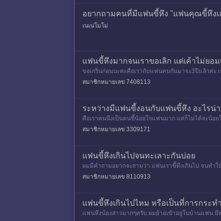
อยากถามคนที่มีแฟนขี้หึง "แฟนคุณขี้หึง
เนเน่โมโม่
แฟนขี้หึงมากจนเราขอเลิก แต่เค้าไม่ยอม
ขอเกริ่นก่อนนะคะคือเรากับแฟนคบกันมาจะ3ปีแล้วค่ะ
กหมดเลย ทั้งที่เป็นเพื่อนเราเค
สมาชิกหมายเลข 7408113
ระหว่างมีแฟนขี้งอนกับแฟนขี้หึง อะไรน่าเ
คือเราคนนึงเป็นคนขี้น้อยใจแฟนมาก แต่ก็ไม่ได้จะน้อยใจ
กคู่อื่นๆเค้
สมาชิกหมายเลข 3309171
แฟนขี้หึงเกินไปจนทะเลาะกันบ่อย
ผมมีคำถามอยากจะถามว่า แฟนเราขี้หึงเกินไป จนทำให้เร
ตลอดทั้งวันผมควรจะทำ
สมาชิกหมายเลข 8110913
แฟนขี้หึงเกินไปไหม หรือเป็นที่การกระ
แฟนหึงน้องสาวมากๆครับ ผมย้ายเข้าอยู่ในบ้านแฟน มี