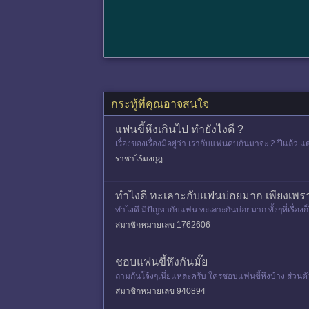
กระทู้ที่คุณอาจสนใจ
แฟนขี้หึงเกินไป ทำยังไงดี ?
เรื่องของเรื่องมีอยู่ว่า เรากับแฟนคบกันมาจะ 2 ปีแล้ว
ปซะทุกอย่าง
ราชาไร้มงกุฎ
ทำไงดี ทะเลาะกับแฟนบ่อยมาก เพียงเพรา
ทำไงดี มีปัญหากับแฟน ทะเลาะกันบ่อยมาก ทั้งๆที่เรื่องก็ไม
สมาชิกหมายเลข 1762606
ชอบแฟนขี้หึงกันมั๊ย
ถามกันโจ้งๆเนี่ยแหละครับ ใครชอบแฟนขี้หึงบ้าง ส่วนตัว
นื้อ ผมเลยค
สมาชิกหมายเลข 940894