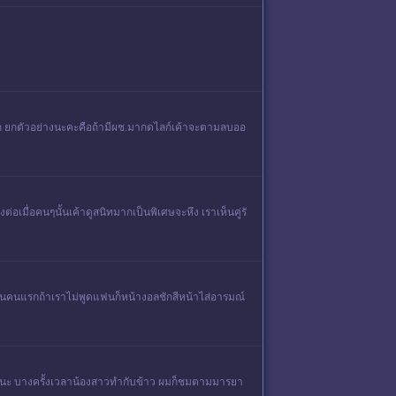
 ยกตัวอย่างนะคะคือถ้ามีผช.มากดไลก์เค้าจะตามลบออ
อเมื่อคนๆนั้นเค้าดูสนิทมากเป็นพิเศษจะหึง เราเห็นคู่รั
ป็นคนแรกถ้าเราไม่พูดแฟนก็หน้างอลชักสีหน้าไส่อารมณ์
ลยนะ บางครั้งเวลาน้องสาวทำกับข้าว ผมก็ชมตามมารยา