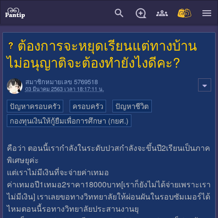
close
ต้องการจะหยุดเรียนแต่ทางบ้าน
ไม่อนุญาติจะต้องทำยังไงดีคะ?
สมาชิกหมายเลข 5769518
03 มีนาคม 2563 เวลา 18:17:11 น.
ปัญหาครอบครัว
ครอบครัว
ปัญหาชีวิต
กองทุนเงินให้กู้ยืมเพื่อการศึกษา (กยศ.)
คือว่า ตอนนี้เรากำลังในระดับปวสกำลังจะขึ้นปี2เรียนเป็นภาค
พิเศษยุค่ะ
แต่เราไม่มีเงินที่จะจ่ายค่าเทมอ
ค่าเทมอปี1เทมอ2ราคา18000บาท[เราก็ยังไม่ได้จ่ายเพราะเรา
ไม่มีเงิน] เราเลยขอทางวิททยาลัยให้ผ่อนผันในรอบซัมเมอร์ได้
ไหมตอนนี้รอทางวิทยาลัยประสานงานยุ