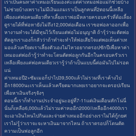
เราเป็นคนหาค่าเทมอเรียนเองค่ะแต่ค่าเทมอพ่อแม่ก็ช่วยบ้าง
ไม่ช่วยบ้างเพราะไม่มีเงินแถมเราเป็นลูกคนที่2ตอนนี้เหลือ
เพียงแค่พ่อคนเดียวที่หาเลี้ยงเราพ่อมีหลายครอบครัวที่ต้อเลี้ยง
ดูรายได้ที่พ่อหายังไม่ถึง12,000ต่อเดือน เราขอพ่อลาออกเพื่อ
หางานทำจะได้มีทุนไว้เรียนแต่พ่อไม่อนุญาติ ถ้ารุ้ว่าจะตัดพ่อ
ตัดลูกเราเองก็กลัวว่าถ้าทำจะทำให้พ่อเสียใจแต่พอเห็นค่าเท
มอแล้วเครียดเราเลี้ยงตัวเองไม่ไหวอยากดรอปซักปีเพื่อหาค่า
เทมอแต่พ่อถ้ารู้ว่าทำจะโดนตัดพ่อลูกกันอีกในครอบครัวเรา
เหลือเพียงแค่พ่อคนเดียวเรารู้ว่าถ้าเป็นแบบนี้ต่อมันไปไม่รอด
แน่
ค่าเทมอปี2+ซัมเมอก็ปาไป39,500แล้วไม่รวมที่เราค้างไป
อีก18000นะเราเห็นแล้วเครียดมากเลยเราอยากจะดรอปเรียน
เพื่อหาเงินจริงๆจังๆ
ตอนนี้เราก็ทำงานประจำอยู่นะอยู่ที่7-11แต่เงินเดือนหักโน่นี่
นั่นก็เหลือ6,000แล้วไม่รวมค่าหออีก2000//เหลืออีก4000เรา
จะเอาเงินไหนไปกินและจ่ายค่าเทมออีกอย่างเราไม่ได้กู้กยศ
เราไม่รู้ว่าเราจะจะหาเงินมาจากไหน ถ้าเราดรอปก็โดนตัด
ความเป็นพ่อลูกอีก