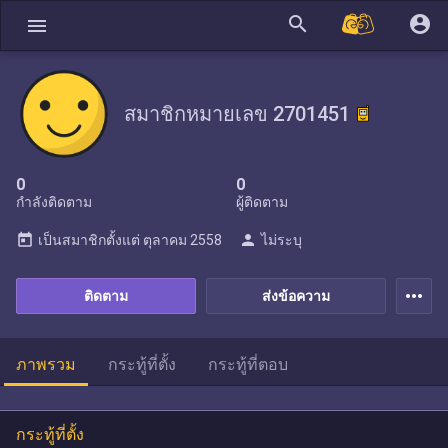
search
account_circle
menu
สมาชิกหมายเลข 2701451
0
0
กำลังติดตาม
ผู้ติดตาม
today
person
เป็นสมาชิกตั้งแต่
ตุลาคม 2558
ไม่ระบุ
more_horiz
ติดตาม
ส่งข้อความ
ภาพรวม
กระทู้ที่ตั้ง
กระทู้ที่ตอบ
กระทู้ที่ตั้ง