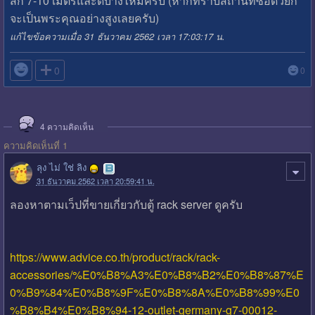
สัก 7-10 เมตรและดีบางไหมครับ (หากทราบสถานที่ซื้อด้วยก็
จะเป็นพระคุณอย่างสูงเลยครับ)
แก้ไขข้อความเมื่อ 31 ธันวาคม 2562 เวลา 17:03:17 น.

0
0
4
ความคิดเห็น
ความคิดเห็นที่ 1
ลุง ไม่ ใช่ ลิง
31 ธันวาคม 2562 เวลา 20:59:41 น.
ลองหาตามเว็ปที่ขายเกี่ยวกับตู้ rack server ดูครับ
https://www.advice.co.th/product/rack/rack-
accessories/%E0%B8%A3%E0%B8%B2%E0%B8%87%E
0%B9%84%E0%B8%9F%E0%B8%8A%E0%B8%99%E0
%B8%B4%E0%B8%94-12-outlet-germany-g7-00012-