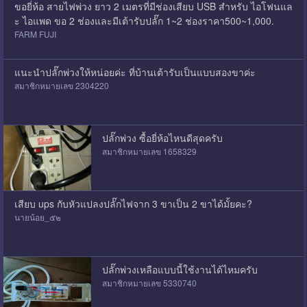
ขอยี่ห้อ สายไฟพ่วง ยาว 2 เมตรที่มีช่องเสียบ USB สำหรับ ไอโฟนแล
ะ ไอแพด ขอ 2 ช่องและมีเต้ารับปลั๊ก 1~2 ช่องราคา500~1,000.
FARM FUJI
แนะนำปลั๊กพ่วงให้หน่อยค่ะ ที่บ้านเต้ารับเป็นแบบสองขาค่ะ
สมาชิกหมายเลข 2304220
ปลั๊กพ่วง ซื้อยี่ห้อไหนดีสุดครับ
สมาชิกหมายเลข 1658329
เสียบ ups กับหัวแปลงปลั๊กไฟจาก 3 ขาเป็น 2 ขาได้มั้ยคะ?
นายน้อย_๕๒
ปลั๊กพ่วงเหลือแบบนี้ใช้งานได้ไหมครับ
สมาชิกหมายเลข 5330740