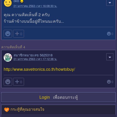
okb
01 มกราคม 2563 เวลา 16:08:30 น.
คุณ ความคิดเห็นที่ 2 ครับ
ร้านค้าข้างบนนี้อยู่ที่ไหนนะครับ...

0
0
ความคิดเห็นที่ 4
สมาชิกหมายเลข 5625318
01 มกราคม 2563 เวลา 17:12:38 น.
http://www.savetronics.co.th/howtobuy/

0
0
Login
เพื่อตอบกระทู้
กระทู้ที่คุณอาจสนใจ