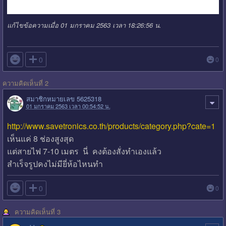
แก้ไขข้อความเมื่อ 01 มกราคม 2563 เวลา 18:26:56 น.

0
0
ความคิดเห็นที่ 2
สมาชิกหมายเลข 5625318
01 มกราคม 2563 เวลา 00:54:52 น.
http://www.savetronics.co.th/products/category.php?cate=1
เห็นแค่ 8 ช่องสูงสุด
แต่สายไฟ 7-10 เมตร นี่ คงต้องสั่งทำเองแล้ว
สำเร็จรูปคงไม่มียี่ห้อไหนทำ

0
0
ความคิดเห็นที่ 3