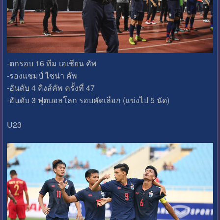
-ตกรอบ 16 ทีม เอเชียน คัพ
-รองแชมป์ ไชน่า คัพ
-อันดับ 4 คิงส์คัพ ครั้งที่ 47
-อันดับ 3 ฟุตบอลโลก รอบคัดเลือก (แข่งไป 5 นัด)
U23