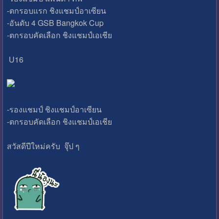
-ตกรอบแรก ชิงแชมป์อาเซียน
-อันดับ 4 GSB Bangkok Cup
-ตกรอบคัดเลือก ชิงแชมป์เอเชีย
U16
-รองแชมป์ ชิงแชมป์อาเซียน
-ตกรอบคัดเลือก ชิงแชมป์เอเชีย
สวัสดีปีใหม่ครับ จุ๊ป ๆ