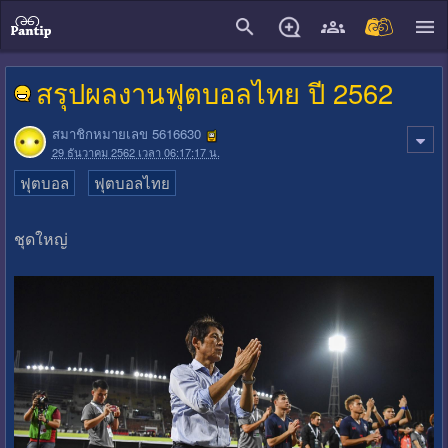
close
สรุปผลงานฟุตบอลไทย ปี 2562
สมาชิกหมายเลข 5616630
29 ธันวาคม 2562 เวลา 06:17:17 น.
ฟุตบอล
ฟุตบอลไทย
ชุดใหญ่