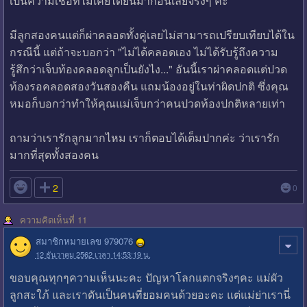
เป็นความเชื่อที่ไม่เคยได้ยินมาก่อนเลยจริงๆ ค่ะ
มีลูกสองคนแต่ก็ผ่าคลอดทั้งคู่เลยไม่สามารถเปรียบเทียบได้ใน
กรณีนี้ แต่ถ้าจะบอกว่า "ไม่ได้คลอดเอง ไม่ได้รับรู้ถึงความ
รู้สึกว่าเจ็บท้องคลอดลูกเป็นยังไง..." อันนี้เราผ่าคลอดแต่ปวด
ท้องรอคลอดสองวันสองคืน แถมน้องอยู่ในท่าผิดปกติ ซึ่งคุณ
หมอก็บอกว่าทำให้คุณแม่เจ็บกว่าคนปวดท้องปกติหลายเท่า
ถามว่าเรารักลูกมากไหม เราก็ตอบได้เต็มปากค่ะ ว่าเรารัก
มากที่สุดทั้งสองคน

2
0
ความคิดเห็นที่ 11
สมาชิกหมายเลข 979076
12 ธันวาคม 2562 เวลา 14:53:19 น.
ขอบคุณทุกๆความเห็นนะคะ ปัญหาโลกแตกจริงๆคะ แม่ผัว
ลูกสะใภ้ และเราดันเป็นคนที่ยอมคนด้วยอะคะ แต่แม่ย่าเรานี่