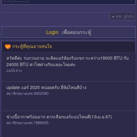
คห. ถูกลบ
Login
เพื่อตอบกระทู้
กระทู้ที่คุณอาจสนใจ
สวัสดีค่ะ รบกวนถาม จะติดแอร์ห้องรับแขก ระหว่าง18000 BTU กับ
24000 BTU ค่าไฟต่างกันแยอะไหมค่ะ
แม่บ๊ะจ่าง
update แอร์ 2025 หน่อยครับ ยี่ห้อไหนดีบ้าง
สมาชิกหมายเลข 3902580
ช่วงนี้อากาศร้อนมาก ควรเลือกแอร์แบบไหนดี(13เม.ย.67)
สมาชิกหมายเลข 7888005