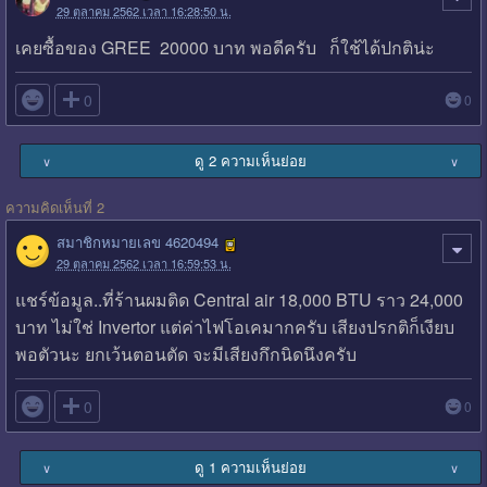
29 ตุลาคม 2562 เวลา 16:28:50 น.
เคยซื้อของ GREE 20000 บาท พอดีครับ ก็ใช้ได้ปกติน่ะ

0
0
ดู 2 ความเห็นย่อย
∨
∨
ความคิดเห็นที่ 2
สมาชิกหมายเลข 4620494
29 ตุลาคม 2562 เวลา 16:59:53 น.
แชร์ข้อมูล..ที่ร้านผมติด Central air 18,000 BTU ราว 24,000
บาท ไม่ใช่ Invertor แต่ค่าไฟโอเคมากครับ เสียงปรกติก็เงียบ
พอตัวนะ ยกเว้นตอนตัด จะมีเสียงกึกนิดนึงครับ

0
0
ดู 1 ความเห็นย่อย
∨
∨