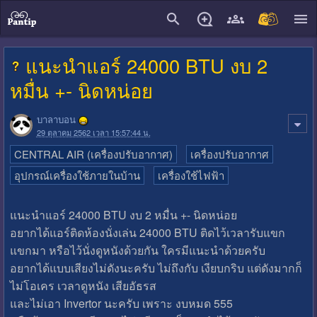
close
แนะนำแอร์ 24000 BTU งบ 2
หมื่น +- นิดหน่อย
บาลาบอน
29 ตุลาคม 2562 เวลา 15:57:44 น.
CENTRAL AIR (เครื่องปรับอากาศ)
เครื่องปรับอากาศ
อุปกรณ์เครื่องใช้ภายในบ้าน
เครื่องใช้ไฟฟ้า
แนะนำแอร์ 24000 BTU งบ 2 หมื่น +- นิดหน่อย
อยากได้แอร์ติดห้องนั่งเล่น 24000 BTU ติดไว้เวลารับแขก
แขกมา หรือไว้นั่งดูหนังด้วยกัน ใครมีแนะนำด้วยครับ
อยากได้แบบเสียงไม่ดังนะครับ ไม่ถึงกับ เงียบกริบ แต่ดังมากก็
ไม่โอเคร เวลาดูหนัง เสียอัธรส
และไม่เอา Invertor นะครับ เพราะ งบหมด 555