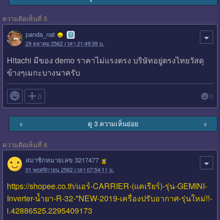
ความคิดเห็นที่ 5
panda_nat
29 ตุลาคม 2562 เวลา 21:49:39 น.
Hitachi มีของ demo ราคาไม่แรงตรง บริษัทอยู่ตรงไทยวัสดุ
ข้างๆเมกะบางนาครับ

0
0
ดู 3 ความเห็นย่อย
∨
∨
ความคิดเห็นที่ 6
สมาชิกหมายเลข 3217477
01 พฤศจิกายน 2562 เวลา 07:54:11 น.
https://shopee.co.th/แอร์-CARRIER-(แคเรียร์)-รุ่น-GEMINI-
Inverter-น้ำยา-R-32-*NEW-2019-เครื่องปรับอากาศ-รุ่นใหม่!!-
i.42886525.2295409173