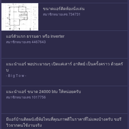
ขนาดแอร์ติดห้องนั่งเล่น
สมาชิกหมายเลข 734731
แอร์ตัวแรก ธรรมดา หรือ inverter
สมาชิกหมายเลข 4467643
แนะนำแอร์ พอประมาณๆ เปิดแค่เสาร์ อาทิตย์ เป็นครั้งคราว ด้วยครั
บ
- B i g T o w -
แนะนำแอร์ ขนาด 24000 btu ให้หน่อยครับ
สมาชิกหมายเลข 1017756
มีแอร์บ้านติดผนังยี่ห้อไหนที่คุณภาพดีในราคาที่ไม่แพงบ้างครับ ขอรี
วิวจากคนใช้งานจริง