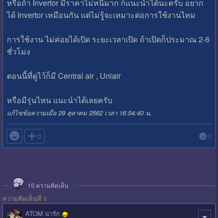
หรือถ้า Invertor มีราคาไม่หนีมาก ก็แนะนำได้นะครับ อยาก
ได้ Invertor เหมือนกัน แต่ไม่รู้จะเหมาะต่อการใช้งานไหม
การใช้งาน ไม่ค่อยได้เปิด ระยะเวลาเปิด ถ้าเปิดก็ประมาณ 2-6
ชั่วโมง
ตอนนี้ที่ดูไว้ก็มี Central air , Uniair
หรือมีรุ่นไหน แนะนำได้เลยครับ
แก้ไขข้อความเมื่อ 29 ตุลาคม 2562 เวลา 16:54:40 น.

0
0
10
ความคิดเห็น
ความคิดเห็นที่ 1
ATOM น่ารัก