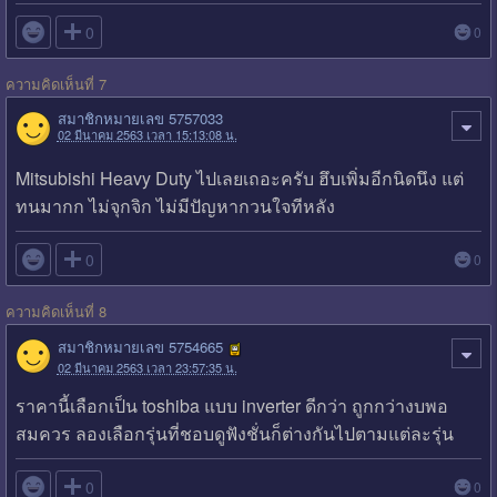

0
0
ความคิดเห็นที่ 7
สมาชิกหมายเลข 5757033
02 มีนาคม 2563 เวลา 15:13:08 น.
Mitsubishi Heavy Duty ไปเลยเถอะครับ ฮึบเพิ่มอีกนิดนึง แต่
ทนมากก ไม่จุกจิก ไม่มีปัญหากวนใจทีหลัง

0
0
ความคิดเห็นที่ 8
สมาชิกหมายเลข 5754665
02 มีนาคม 2563 เวลา 23:57:35 น.
ราคานี้เลือกเป็น toshiba แบบ inverter ดีกว่า ถูกกว่างบพอ
สมควร ลองเลือกรุ่นที่ชอบดูฟังชั่นก็ต่างกันไปตามแต่ละรุ่น

0
0