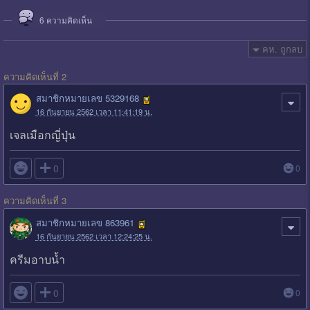
6
ความคิดเห็น
คห. ถูกลบ
ความคิดเห็นที่ 2
สมาชิกหมายเลข 5329168
16 กันยายน 2562 เวลา 11:41:19 น.
เจลเมือกญี่ปุ่น

0
0
ความคิดเห็นที่ 3
สมาชิกหมายเลข 863961
16 กันยายน 2562 เวลา 12:24:25 น.
ครีมอาบน้ำ

0
0