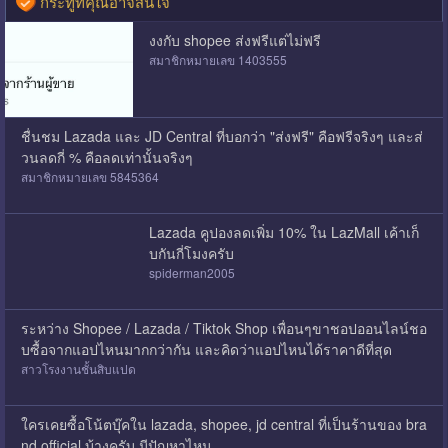
กระทู้ที่คุณอาจสนใจ
งงกับ shopee ส่งฟรีแต่ไม่ฟรี
สมาชิกหมายเลข 1403555
ชื่นชม Lazada และ JD Central ที่บอกว่า "ส่งฟรี" คือฟรีจริงๆ และส่
วนลดกี่ % คือลดเท่านั้นจริงๆ
สมาชิกหมายเลข 5845364
Lazada คูปองลดเพิ่ม 10% ใน LazMall เค้าเก็
บกันกี่โมงครับ
spiderman2005
ระหว่าง Shopee / Lazada / Tiktok Shop เพื่อนๆขาชอปออนไลน์ชอ
บซื้อจากแอปไหนมากกว่ากัน และคิดว่าแอปไหนได้ราคาดีที่สุด
สาวโรงงานชั้นสิบแปด
ใครเคยซื้อโน้ตบุ๊คใน lazada, shopee, jd central ที่เป็นร้านของ bra
nd official บ้างครับ มีปัญหาไหม