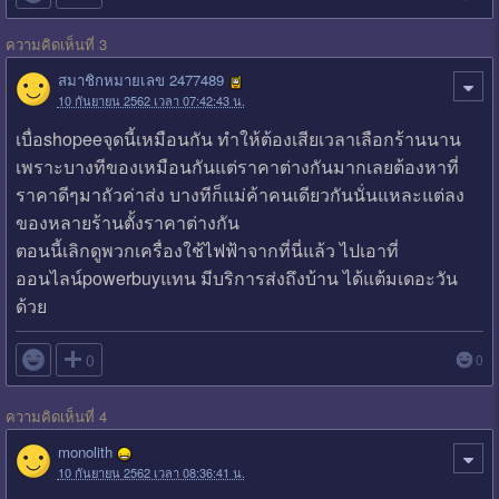
ความคิดเห็นที่ 3
สมาชิกหมายเลข 2477489
10 กันยายน 2562 เวลา 07:42:43 น.
เบื่อshopeeจุดนี้เหมือนกัน ทำให้ต้องเสียเวลาเลือกร้านนาน
เพราะบางทีของเหมือนกันแต่ราคาต่างกันมากเลยต้องหาที่
ราคาดีๆมาถัวค่าส่ง บางทีก็แม่ค้าคนเดียวกันนั่นแหละแต่ลง
ของหลายร้านตั้งราคาต่างกัน
ตอนนี้เลิกดูพวกเครื่องใช้ไฟฟ้าจากที่นี่แล้ว ไปเอาที่
ออนไลน์powerbuyแทน มีบริการส่งถึงบ้าน ได้แต้มเดอะวัน
ด้วย

0
0
ความคิดเห็นที่ 4
monolith
10 กันยายน 2562 เวลา 08:36:41 น.