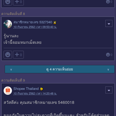

0
0
ความคิดเห็นที่ 8
สมาชิกหมายเลข 5327340
10 กันยายน 2562 เวลา 09:53:40 น.
รู้นานละ
เจ้านี้จอมหมกเม็ดเลย

0
0
ดู 4 ความเห็นย่อย
∨
∨
ความคิดเห็นที่ 9
Shopee Thailand
10 กันยายน 2562 เวลา 14:20:48 น.
สวัสดีค่ะ คุณสมาชิกหมายเลข 5460018
ขออภัยในความไม่สะดวกที่เกิดขึ้นนะคะ สำหรับโค้ดส่วนลด