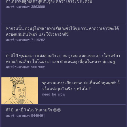
ถ้าเตียวหุยสู้กับเคาทูแทนจูล่ง คิดว่าใครจะชนะครับ
สมาชิกหมายเลข 3863899
หากวันนั้น กวนอูไม่พลาดท่าเสียเก็งจิ๋วให้ซุนกวน คาดว่าเล่าปี่จะได้
ครองแผ่นดินไหม? และใช้เวลาอีกกี่ปี
สมาชิกหมายเลข 7119282
ถ้าลิโป้ ขุนพลเอก แห่งสามก๊ก อยากอยู่รอด สมควรจะเกาะใครครับ เ
พราะอ้วนเสี้ยว โจโฉมะเอาเลย ตำแหน่งสูงที่สุดในทหาร สู้กวนอู
สมาชิกหมายเลข 9007802
ซุนกวนแห่งง่อก๊ก เคยพบปะเห็นหน้าพูดคุยกับโ
จโฉแห่งวุยก๊กจริง ๆ หรือไม่?
need_for_slow
ลิโป้ เล่าปี่ โจโฉ ในสามก๊ก 🤔🤔
สมาชิกหมายเลข 5449491