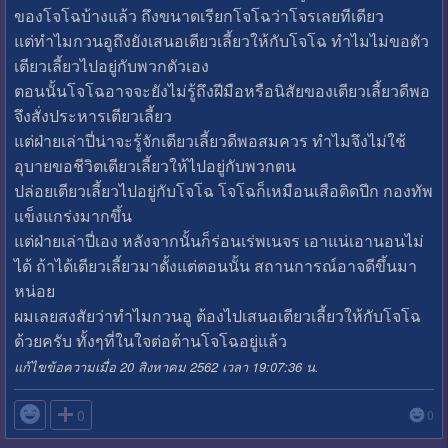
ของโจโฉบ้างแล้ว ถึงขนาดเรียกโจโฉว่าโจรเลยทีเดียว
แต่ทำไมกวนอูถึงยังเสนอเตียวเลี้ยวให้กับโจโฉ ทำไมไม่ขอตัว
เตียวเลี้ยวไปอยู่กับพวกตัวเอง
ตอนนั้นโจโฉอาจจะยังไม่รู้ถึงฝีมือหรือนิสัยของเตียวเลี้ยวดีพอ
จึงสั่งประหารเตียวเลี้ยว
แต่ฝ่ายเล่าปี่น่าจะรู้จักเตียวเลี้ยวดีพอสมควร ทำไมจึงไม่ใช้
อุบายขอชีวิตเตียวเลี้ยวให้ไปอยู่กับพวกตน
ปล่อยเตียวเลี้ยวไปอยู่กับโจโฉ โจโฉก็เหมือนเสือติดปีก กองทัพ
แข็งแกร่งมากขึ้น
แต่ฝ่ายเล่าปี่เอง หลังจากนั้นก็ร่อนเร่พเนจร เอาแน่เอานอนไม่
ได้ ถ้าได้เตียวเลี้ยวมาตั้งแต่ตอนนั้น สถานการณ์อาจดีขึ้นมา
หน่อย
ผมเลยสงสัยว่าทำไมกวนอู ต้องไปเสนอเตียวเลี้ยวให้กับโจโฉ
ด้วยครับ ทั้งๆที่ในใจต่อต้านโจโฉอยู่แล้ว
แก้ไขข้อความเมื่อ 20 สิงหาคม 2562 เวลา 19:07:36 น.

0
0