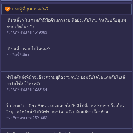
กระทู้ที่คุณอาจสนใจ
เตียวเลี้ยว ในสามก๊กฝีมือด้านการรบ นี่อยู่ระดับไหน ถ้าเทียบกับขุนพ
ลของก๊กอื่นๆ ??
สมาชิกหมายเลข 1549383
เตียวเลี้ยวหายไปไหนครับ
ล๊อกอินนี้สีเขียว
ทำไมตันก๋งที่มักจะอ้างความยุติธรรมจนไม่ยอมรับโจโฉแต่กลับไปเลื
อกรับใช้ลิโป้ล่ะครับ
สมาชิกหมายเลข 4280104
ในสามก๊ก.. เตียวเซี่ยน จะยอมตายไปกับลิโป้ที่ลานประหาร ใจเด็ดจ
ริงๆ แต่โจโฉสั่งไม่ให้ฆ่า และโจโฉยังปล่อยเตียวเลี้ยวด้วย
สมาชิกหมายเลข 3521682