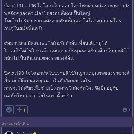
ปีค.ศ.191 - 196 โจโฉเกลี้ยกล่อมโจรโพกผ้าเหลืองสะสมกำลัง
พลยึดครองหัวเมืองโดยรอบตั้งตนเป็นใหญ่
โดยไม่ได้รับการแต่งตั้งจากฮั่นเหี้ยนเต้ โจโฉจึงเป็นแค่โจร
กบฎในสมัยนั้นครับ
ต่อมาปลายปีค.ศ.196 โจโฉรับตัวฮั่นเหี้ยนเต้มาฮูโต๋
โจโฉจึงไม่ใช่โจรแล้ว แต่กลายเป็นขุนนางฮั่น เมืองในอาณัติก็
กลับไปเป็นดินแดนของราชวงศ์ฮั่น
ปีค.ศ.198 โจโฉยกทัพไปปราบลิโป้ในฐานะขุนพลของราชวงศ์
ฮั่น เล่าปี่ก็เป็นแค่ขุนนางในสังกัดของโจโฉ
การจะให้เตียวเลี้ยวไปเป็นทหารในสังกัดใคร จึงขึ้นอยู่กับ
แม่ทัพใหญ่อย่างโจโฉเท่านั้นครับ

1
0
ความคิดเห็นที่ 4
W_White