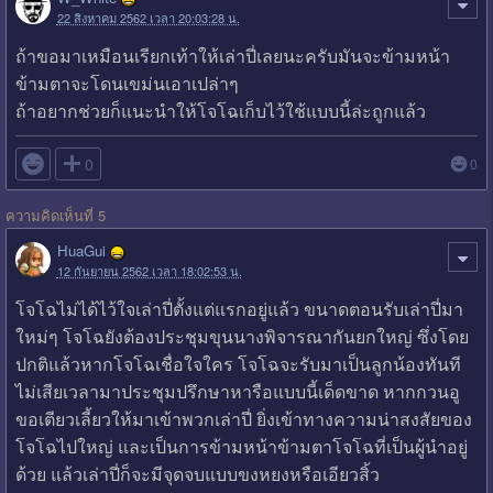
22 สิงหาคม 2562 เวลา 20:03:28 น.
ถ้าขอมาเหมือนเรียกเท้าให้เล่าปี่เลยนะครับมันจะข้ามหน้า
ข้ามตาจะโดนเขม่นเอาเปล่าๆ
ถ้าอยากช่วยก็แนะนำให้โจโฉเก็บไว้ใช้แบบนี้ล่ะถูกแล้ว

0
0
ความคิดเห็นที่ 5
HuaGui
12 กันยายน 2562 เวลา 18:02:53 น.
โจโฉไม่ได้ไว้ใจเล่าปี่ตั้งแต่แรกอยู่แล้ว ขนาดตอนรับเล่าปี่มา
ใหม่ๆ โจโฉยังต้องประชุมขุนนางพิจารณากันยกใหญ่ ซึ่งโดย
ปกติแล้วหากโจโฉเชื่อใจใคร โจโฉจะรับมาเป็นลูกน้องทันที
ไม่เสียเวลามาประชุมปรึกษาหารือแบบนี้เด็ดขาด หากกวนอู
ขอเตียวเลี้ยวให้มาเข้าพวกเล่าปี่ ยิ่งเข้าทางความน่าสงสัยของ
โจโฉไปใหญ่ และเป็นการข้ามหน้าข้ามตาโจโฉที่เป็นผู้นำอยู่
ด้วย แล้วเล่าปี่ก็จะมีจุดจบแบบขงหยงหรือเอียวสิ้ว