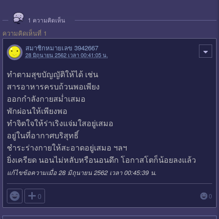
1
ความคิดเห็น
ความคิดเห็นที่ 1
สมาชิกหมายเลข 3942667
28 มิถุนายน 2562 เวลา 00:41:05 น.
ทำตามสุขบัญญัติให้ได้ เช่น
สารอาหารครบถ้วนพอเพียง
ออกกำลังกายสม่ำเสมอ
พักผ่อนให้เพียงพอ
ทำจิตใจให้ร่าเริงแจ่มใสอยู่เสมอ
อยู่ในที่อากาศบริสุทธิ์
ชำระร่างกายให้สะอาดอยู่เสมอ ฯลฯ
ยิ่งเครียด นอนไม่หลับหรือนอนดึก โอกาสโตก็น้อยลงแล้ว
แก้ไขข้อความเมื่อ 28 มิถุนายน 2562 เวลา 00:45:39 น.

0
0