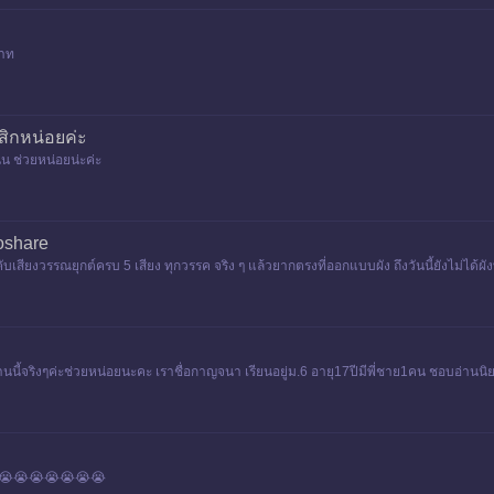
บาท
สิกหน่อยค่ะ
นน ช่วยหน่อยน่ะค่ะ
oshare
ับเสียงวรรณยุกต์ครบ 5 เสียง ทุกวรรค จริง ๆ แล้วยากตรงที่ออกแบบผัง ถึงวันนี้ยังไม่ได
นด้านนี้จริงๆค่ะช่วยหน่อยนะคะ เราชื่อกาญจนา เรียนอยู่ม.6 อายุ17ปีมีพี่ชาย1คน ชอบอ่าน
ค่ะ😭😭😭😭😭😭😭