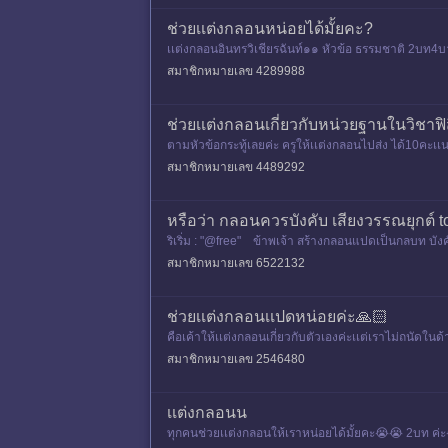
ช่วยเเต่งกลอนหน่อยได้มั้ยคะ?
เเต่งกลอนอินทรวิเชียรฉันท์๑๑ หัวข้อ ธรรมชาติ 2บท4
สมาชิกหมายเลข 4289988
ช่วยเเต่งกลอนเกี่ยวกับหน่วยฐานในวิชาฟิ
ตามหัวข้อกระทู้เลยค่ะ ครูให้เเต่งกลอนไปส่ง ได้10คะเเ
สมาชิกหมายเลข 4489292
หรือว่า กลอนควรบังคับ เสียงวรรณยุกต์ t
ริเริ่ม : "@free" ข้าพเจ้า สร้างกลอนแปดเป็นกลบท บังค
สมาชิกหมายเลข 6522132
ช่วยเเต่งกลอนเเปดหน่อยค่ะ🙏🏻
คือเค้าให้เเต่งกลอนเกี่ยวกับตัวเองค่ะเเต่เราไม่ถนัดใ
เริง เป็นค
สมาชิกหมายเลข 2546480
เเต่งกลอนน
ทุกคนช่วยเเต่งกลอนให้เราหน่อยได้มั้ยคะ😭😭 2บท 