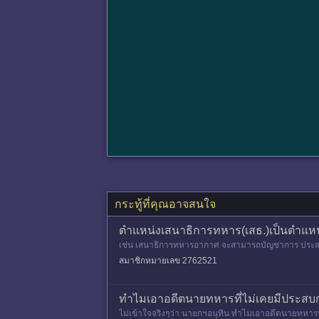
กระทู้ที่คุณอาจสนใจ
ตำแหน่งเสนาธิการทหาร(เสธ.)เป็นตำแห
เช่น เสนาธิการทหารอากาศ จะสามารถบัญชาการ ประสานไปย
ามารถ บ
สมาชิกหมายเลข 2762521
ทำไมเอาอดีตนายทหารที่ไม่เคยมีประส
ไม่เข้าใจจริงๆว่า นายกฯอนุทิน ทำไมเอาอดีตนายทหา