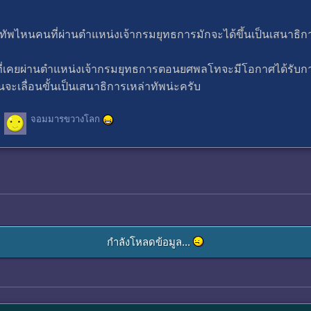
าทัพไหนคนที่ผ่านตำแหน่งเจ้ากรมยุทธการมักจะได้ขึ้นเป็นเสนาธิกา
ี่เคยผ่านตำแหน่งเจ้ากรมยุทธการตอนยศพลโทจะมีโอกาศได้รับการ
ะเลื่อนขั้นเป็นเสนาธิการเหล่าทัพน่ะครับ
จอมมารขวางโลก
กำลังโหลดข้อมูล...