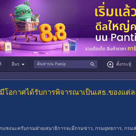
์
อื่นๆ
ตั้งกระทู้
มีโอกาศได้รับการพิจารณาเป็นเสธ.ของแต่ละเ
กแซงนะครับกรมฝ่ายเสนาธิการจะมีกรมข่าว, กรมยุทธการ, กรมส่ง