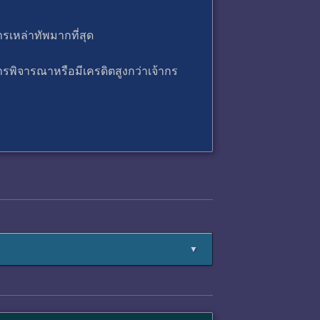
รเหล่าทัพมากที่สุด
พิจารณาหรือมีเครดิตสูงกว่าเจ้ากร
▼