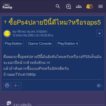
close
ซื้อPs4ปลายปีนี้ดีไหม?หรือรอps5
สมาชิกหมายเลข 3152401
15 พฤษภาคม 2562 เวลา 05:42:35 น.
PlayStation
Game Console
PlayStation 4
คือผมจะซื้อps4ปลายปีนี้มันยังทันไหมครับหรือรอPS5เห็นมัน
จะออกปีหน้ากลัวหลังหักมาก
แล้วถ้าทันควรซื้อแบบProหรือSlimดีครับ
บ้านผมTVแค่1080p

0
0
4
ความคิดเห็น