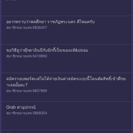
อยากทราบว่าพลศึกษา ราชภัฎพระนคร ดีไหมครับ
สมาชิกหมายเลข 6836407
ขอวิธีดูว่าตุ๊กตามินนี่กับมิกกี้เป็นของแท้&ปลอม
สมาชิกหมายเลข 6419860
สมัครรอบพอร์ตเเต่ไม่ได้จ่ายเงินค่าสมัครเเบบนี้โดนตัดสิทธิ์เข้าศึกษ
าเลยมั้ยคะ?
สมาชิกหมายเลข 6837890
Grab ค่าอุปกรณ์
สมาชิกหมายเลข 5868354