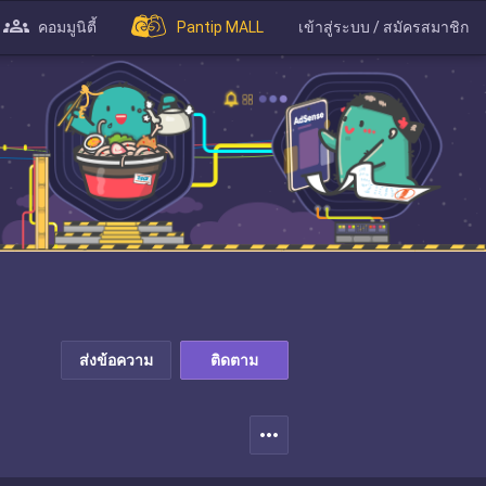
คอมมูนิตี้
Pantip MALL
เข้าสู่ระบบ / สมัครสมาชิก
ส่งข้อความ
ติดตาม
more_horiz