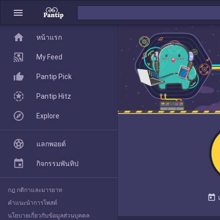
menu
home
home
หน้าแรก
หน้าแรก
My Feed
Pantip Pick
My Feed
Pantip Hitz
Explore
Pantip Pick
แลกพอยต์
Pantip Hitz
กิจกรรมพันทิป
กฎ กติกาและมารยาท
Explore
today
คำแนะนำการโพสต์
นโยบายเกี่ยวกับข้อมูลส่วนบุคคล