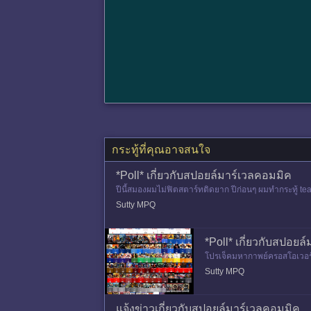
กระทู้ที่คุณอาจสนใจ
*Poll* เกี่ยวกับสปอยล์มาร์เวลคอมมิค
ปีนี้สมองผมไม่ฟิตสตาร์ทติดยาก ปีก่อนๆ ผมทำกระทู้ tea
e Realms ตอ
Sutty MPQ
*Poll* เกี่ยวกับสปอยล์
โปรเจ็คมหากาพย์ครอสโอเวอร์ยุ
ล่ะมั้ง เหมือนมันไม่ค่อยจะเกี่ย
Sutty MPQ
แจ้งข่าวเกี่ยวกับสปอยล์มาร์เวลคอมมิค