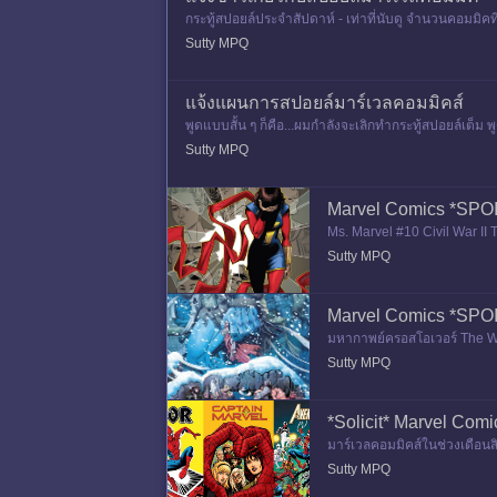
กระทู้สปอยล์ประจำสัปดาห์ - เท่าที่นับดู จำนวนคอมมิคที่ข
Sutty MPQ
แจ้งแผนการสปอยล์มาร์เวลคอมมิคส์
พูดแบบสั้น ๆ ก็คือ...ผมกำลังจะเลิกทำกระทู้สปอยล์เต็ม
ยล์เต็มแต
Sutty MPQ
Marvel Comics *SPOIL*
Ms. Marvel #10 Civil War II 
c/35658072 Ms. Marvel #3 ht
Sutty MPQ
Marvel Comics *SPOIL
มหากาพย์ครอสโอเวอร์ The War
ps://pantip.com/topic/3882
Sutty MPQ
*Solicit* Marvel Com
มาร์เวลคอมมิคส์ในช่วงเดือนสิงห
งที่มาหลา
Sutty MPQ