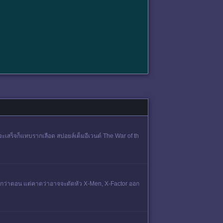
าจะเสร็จก็แทบรากเลือด สปอยล์เต็มอีเวนต์ The War of th
 90 กว่าตอน แต่คาดว่าอาจจะตัดหัว X-Men, X-Factor ออก