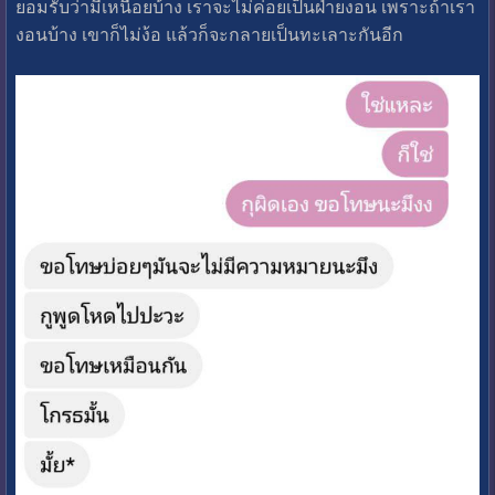
ยอมรับว่ามีเหนื่อยบ้าง เราจะไม่ค่อยเป็นฝ่ายงอน เพราะถ้าเรา
งอนบ้าง เขาก็ไม่ง้อ แล้วก็จะกลายเป็นทะเลาะกันอีก