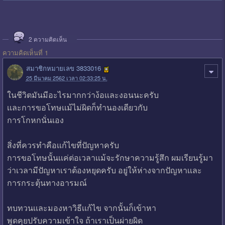
2
ความคิดเห็น
ความคิดเห็นที่ 1
สมาชิกหมายเลข 3833016
25 มีนาคม 2562 เวลา 02:33:25 น.
ในชีวิตมันมีอะไรมากกว่าง้อเเละงอนนะครับ
เเละการขอโทษเเม้ไม่ผิดก็ทำนองเดียวกับ
การโกหกนั่นเอง
สิ่งที่ควรทำคือเเก้ไขที่ปัญหาครับ
การขอโทษนั้นเเค่ต่อเวลาเเม้จะรักษาความรู้สึก ผมเรียนรู้มา
ว่าเวลามีปัญหาเราต้องหยุดครับ อยู่ให้ห่างจากปัญหาเเละ
การกระตุ้นทางอารมณ์
ทบทวนเเละมองหาวิธีเเก้ไข จากนั้นก็เข้าหา
พูดคุยปรับความเข้าใจ ถ้าเราเป็นผ่ายผิด