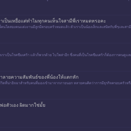
 เราเป็นเหยื่อเเต่ทำไมทุกคนเห็นใจสามีพี่เราหมดหรอคะ
พี่คนโตสองคนเเต่งงานมีลูกมีครอบครัวหมดเเล้ว ตัวเราเป็นน้องเล็กเเละสนิทกับพี่ๆเเละสามีพี
เราเป็นโรคซึมเศร้า เเล้วก็พวกด้วย ไบโพล่าอีก ซึ่งคนที่เป็นโรคซึมเศร้าก็ต้องการคนดู
วทำลายความสัมพันธ์ของพี่น้องให้แตกหัก
ชีวิตที่น่าอิจฉาสำหรับคนที่มองเข้ามาจากภายนอก หลายคนคิดว่าการมีธุรกิจครอบครัวหรือมี
พ่อตัวเอง ผิดมากใช่มั้ย