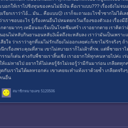
บอกให้เราไปชิงทุนของคนไม่มีเงิน คือเราเเบบ??? เรื่องยังไม่จบเเค
ยเรียกเราว่าไอ้... มัน... คือเเบบ😕 เราก็จะถามอะไรซ้ำซากไม่ได้เล
ู้ว่าเราชอบอะไร รู้เรื่องคนอื่นไปหมดยกเว้นเรื่องของตัวเอง เรื่องม
ยากตายมากๆ เหมือนจะเริ่มเป็นโรคซึมเศร้า เราอยากตาย เราคิดว่าถ
ต นอนไม่หลับกินยานอนหลับ3เม็ดถึงจะหลับลง เราว่ามันเป็นเพราะเ
จ ว่าเราว่าลูกที่เเม่ไม่รักเถียงไม่ออกเลยค่ะก็เขาไม่รักจริงๆ ถ้
านึกเรื่องพระคุณที่สาม เขาไม่สบายเราก็ไม่เฝ้าที่รพ. เเต่พี่ชาย
กรรมก็เด่น ต่างกับพี่ชายเราสิ้นเชิง เราอยากให้ทุกคนหายไปค่ะ เร่
้เเม่หายไป อยากให้ไม่เคยรู้จักไม่เจอรู้ว่ามีกันมาก่อน เกลียดทุ
พูดกับเราไม่ได้ผลหรอกค่ะ เขาเคยจะทำแท้งเราด้วยซ้ำ เกลียดจริงๆ คว
คนอื่น
สมาชิกหมายเลข 5120506