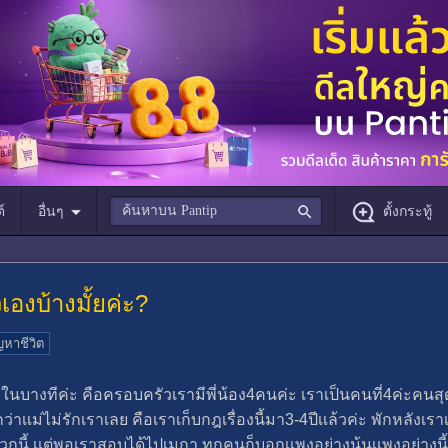
์
อื่นๆ
ตั้งกระทู้
เองบ้างมั้ยค่ะ?
ญหาชีวิต
ๆในบางทีค่ะ คือครอบครัวเรามีพี่น้อง4คนค่ะ เราเป็นคนที่4ค่ะคนสุดท
สึกว่าเเม่ไม่รักเราเลย คือเราเก็บกฎเรื่องนี้มา3-4ปีเเล้วค่ะ พักหลังเร
กนี้ เเต่พอเราสอบได้ไปเมกา ทุกคนก็บอกเเพงอย่างนู้นเเพงอย่างนี้ 