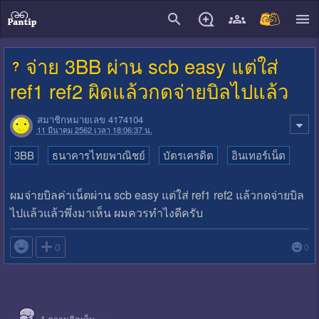
close
จ่าย 3BB ผ่าน scb easy แต่ใส่
ref1 ref2 ผิดแล้วกดจ่ายบิลไปแล้ว
สมาชิกหมายเลข 4174104
11 มีนาคม 2562 เวลา 18:06:37 น.
3BB
ธนาคารไทยพาณิชย์
บัตรเครดิต
อินเทอร์เน็ต
ผมจ่ายบิลค่าเน็ตผ่าน scb easy แต่ใส่ ref1 ref2 แล้วกดจ่ายบิล
ไปแล้วแล้วพึ่งมาเห็น ผมควรทำไงดีครับ

0
0
1
ความคิดเห็น