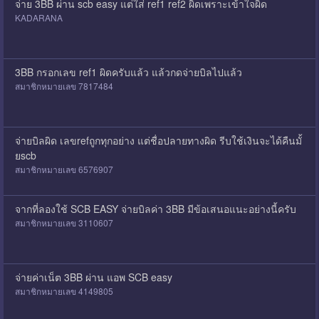
จ่าย 3BB ผ่าน scb easy แต่ใส่ ref1 ref2 ผิดเพราะเข้าใจผิด
KADARANA
3BB กรอกเลข ref1 ผิดครับแล้ว แล้วกดจ่ายบิลไปแล้ว
สมาชิกหมายเลข 7817484
จ่ายบิลผิด เลขrefถูกทุกอย่าง แต่ชื่อปลายทางผิด รีบใช้เงินจะได้คืนมั้
ยscb
สมาชิกหมายเลข 6576907
จากที่ลองใช้ SCB EASY จ่ายบิลค่า 3BB มีข้อเสนอแนะอย่างนี้ครับ
สมาชิกหมายเลข 3110607
จ่ายค่าเน็ต 3BB ผ่าน แอพ SCB easy
สมาชิกหมายเลข 4149805