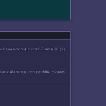
วคือ ราคาต้องลงมาถึง 4.50 บาทเท่านั้น ผมถึงจะขาย) ต้อ
exness หรือ mt4,mt5 แต่เข้า fxcm ที่เป็นแอฟมันเองเข้