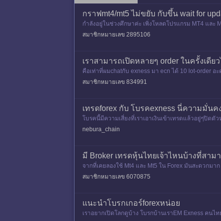
กราฟmt4/mt5 ไม่ขยับ กับขึ้น wait for upd
กำลังอยู่ในช่วงศึกษาค่ะ เพิ่งโหลดโปรแกรม MT4 และ MT5 
ทรด fore
สมาชิกหมายเลข 2895106
เราสามารถเปิดหลายๆ order ในครั้งเดียว
คือเท่าที่ผมchatกับ exness มา ecn ได้ 10 lot-order 
สมาชิกหมายเลข 834991
เทรดforex กับ โบรคexness นี่ความมั่นค
โบรคนี้มีความเสี่ยงที่เราเอาเงินเข้าเทรดแล้วอยู่ๆปิด
nebura_chain
มี Broker เทรดหุ้นไทยเจ้าไหนบ้างที่สาม
จากที่เคยลองใช้ Mt4 และ Mt5 ใน Forex มันสะดวกมาก ไ
สมาชิกหมายเลข 6070875
แนะนำโบรกเกอร์forexหน่อย
เราอยากเปิดโลกดูบ้าง โบรกบ้านเราEM Exness คนไทยเ