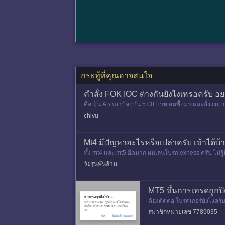
กระทู้ที่คุณอาจสนใจ
คำสั่ง FOK IOC ต่างกันยังไงเหรอครับ อย
คือ หุ้น A ราคาปัจจุบัน 5.00 บาท ผมซื้อมา และตั้ง cut
งตั้งคำส
chivu
Mt4 มีปัญหาอะไรหรือเปล่าครับ เข้าได้บ้าง
ทั้ง mt4 และ mt5 อืดมาก ผมเล่นโบรก exness ครับ ไม่รู
าได้ปกติดีน
วัยรุ่นพันล้าน
MT5 ขึ้นการเทรดถูกปิ
ต้องติดต่อ โบรคเกอร์ยังไงครั
สมาชิกหมายเลข 7789035