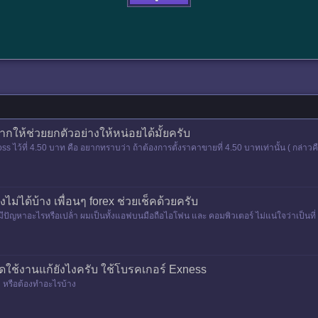
ากให้ช่วยยกตัวอย่างให้หน่อยได้มั้ยครับ
 loss ไว้ที่ 4.50 บาท คือ อยากทราบว่า ถ้าต้องการตั้งราคาขายที่ 4.50 บาทเท่านั้น ( กล่า
ไม่ได้บ้าง เพื่อนๆ forex ช่วยเช็คด้วยครับ
้มีปัญหาอะไรหรือเปล้่า ผมเป็นทั้งแอฟบนมือถือไอโฟน และ คอมพิวเตอร์ ไม่แน่ใจว่าเป็นที่ 
ดใช้งานแก้ยังไงครับ ใช้โบรคเกอร์ Exness
บ หรือต้องทำอะไรบ้าง