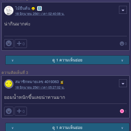
ไม้ยืนต้น
18 มิถุนายน 2561 เวลา 02:40:08 น.
น่ากินมากค่ะ

0
0
ดู 1 ความเห็นย่อย
∨
∨
ความคิดเห็นที่ 3
สมาชิกหมายเลข 4019363
18 มิถุนายน 2561 เวลา 05:27:02 น.
ยอมน้ำหนักขึ้นเลยน่าทานมาก

0
1
ดู 1 ความเห็นย่อย
∨
∨