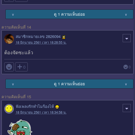
ดู 1 ความเห็นย่อย
∨
∨
ความคิดเห็นที่ 14
สมาชิกหมายเลข 2826094
18 มิถุนายน 2561 เวลา 18:28:55 น.
ต้องจัดซะแล้ว

0
0
ดู 1 ความเห็นย่อย
∨
∨
ความคิดเห็นที่ 15
ฟังเพลงรักทำไมร้องไห้
18 มิถุนายน 2561 เวลา 18:34:58 น.