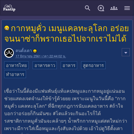
close
กากหมูคั่ว เมนูแคลทะลุโลก อร่อย
จนนาซ่าก็พรากเธอไปจากเราไม่ได้
คนตั้งเตา
17 มิถุนายน 2561 เวลา 22:44:02 น.
อาหารไทย
อาหารคาว
อาหาร
สูตรอาหาร
ทำอาหาร
เชื่อว่าในนี้ต้องมีแฟนพันธุ์แท้แคปหมูและกากหมูอยู่แน่นอน
ช่วยแสดงเจตจำนงให้ข้ารู้ด้วยยย เพราะเมนูในวันนี้คือ "กาก
หมูคั่ว แคลทะลุโลก" ที่ฉีกทุกกฎการนับแคลอาหาร #ถ้าใจ
บอกว่าอร่อยก็กินมันซะ #โตแล้วจะกินอะไรก็ได้
รสชาติกากหมูคั่วมันจะคล้ายๆ น้ำพริกกากหมูแต่สดใหม่กว่า
เพราะมีการใส่เนื้อหมูและกุ้งสับลงไปด้วย เอ้าไปดูวิธีตั้งเตา