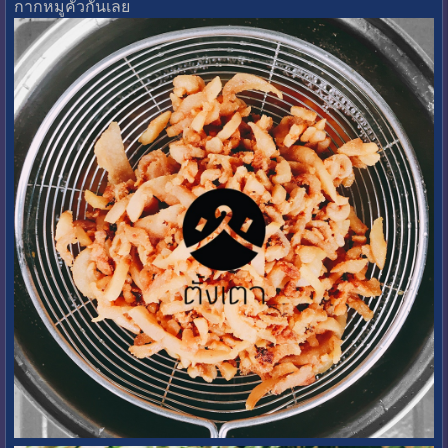
กากหมูคั่วกันเลย