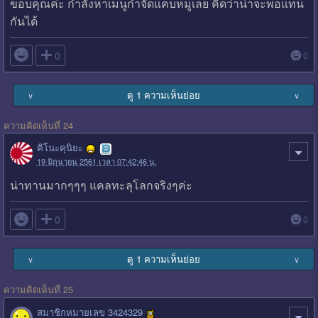
ขอบคุณค่ะ กำลังหาเมนูกำจัดแคบหมูเลย คิดว่าน่าจะพอแทน
กันได้

0
0
ดู 1 ความเห็นย่อย
∨
∨
ความคิดเห็นที่ 24
คิโนะคุนิยะ
19 มิถุนายน 2561 เวลา 07:42:46 น.
น่าทานมากๆๆๆ แคลทะลุโลกจริงๆค่ะ

0
0
ดู 1 ความเห็นย่อย
∨
∨
ความคิดเห็นที่ 25
สมาชิกหมายเลข 3424329