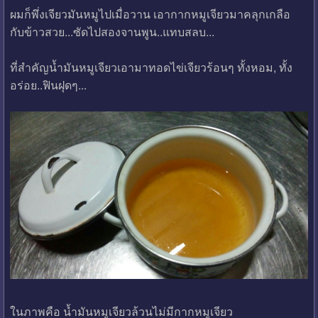
ผมก็พึ่งเจียวมันหมูไปเมื่อวาน เอากากหมูเจียวมาคลุกเกลือ
กับข้าวสวย...ซัดไปสองจานพูน..แทบสลบ...
ที่สำคัญน้ำมันหมูเจียวเอามาทอดไข่เจียวร้อนๆ ทั้งหอม, ทั้ง
อร่อย..ฟินฝุดๆ...
ในภาพคือ น้ำมันหมูเจียวล้วนไม่มีกากหมูเจียว