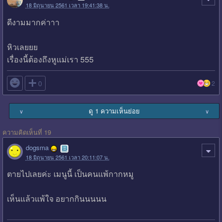
18 มิถุนายน 2561 เวลา 19:41:38 น.
ดีงามมากค่าาา
หิวเลยยย
เรื่องนี้ต้องถึงหูแม่เรา 555

0
2
ดู 1 ความเห็นย่อย
∨
∨
ความคิดเห็นที่ 19
dogsma
18 มิถุนายน 2561 เวลา 20:11:07 น.
ตายไปเลยค่ะ เมนูนี้ เป็นคนแพ้กากหมู
เห็นแล้วแพ้ใจ อยากกินนนนน