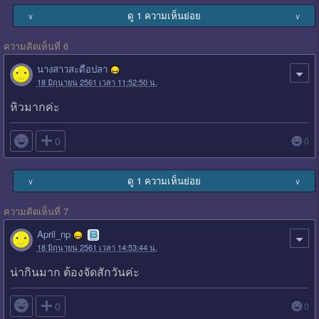
ดู 1 ความเห็นย่อย
∨
∨
ความคิดเห็นที่ 6
นางสาวสะดือปลา
18 มิถุนายน 2561 เวลา 11:52:50 น.
หิวมากค่ะ

0
0
ดู 1 ความเห็นย่อย
∨
∨
ความคิดเห็นที่ 7
April_np
18 มิถุนายน 2561 เวลา 14:53:44 น.
น่ากินมาก ต้องจัดสักวันค่ะ

0
0