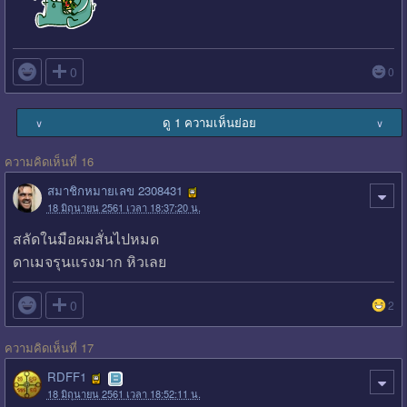

0
0
ดู 1 ความเห็นย่อย
∨
∨
ความคิดเห็นที่ 16
สมาชิกหมายเลข 2308431
18 มิถุนายน 2561 เวลา 18:37:20 น.
สลัดในมือผมสั่นไปหมด
ดาเมจรุนแรงมาก หิวเลย

0
2
ความคิดเห็นที่ 17
RDFF1
18 มิถุนายน 2561 เวลา 18:52:11 น.