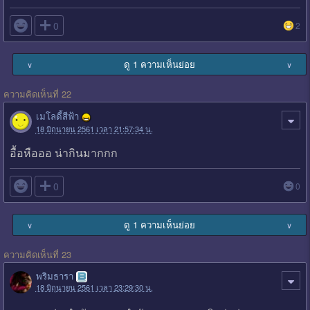

0
2
ดู 1 ความเห็นย่อย
∨
∨
ความคิดเห็นที่ 22
เมโลดี้สีฟ้า
18 มิถุนายน 2561 เวลา 21:57:34 น.
อื้อหือออ น่ากินมากกก

0
0
ดู 1 ความเห็นย่อย
∨
∨
ความคิดเห็นที่ 23
พริมธารา
18 มิถุนายน 2561 เวลา 23:29:30 น.