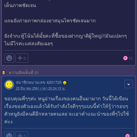
เห็นภาพชัดเจน
แถมยังถ่ายภาพกล่องยาสมุนไพรชัดเจนมาก
ยังจำกะทู้โน้นได้มั้ยคะที่ซื้อของฝากญาติผู้ใหญ่///มันเเปลกๆ
ไม่มีไรค่ะเเค่สงสัยเฉยๆ

0
10
ความคิดเห็นที่ 21
สมาชิกหมายเลข 4201725
25 มีนาคม 2561 เวลา 20:24:15 น.
ขอบคุณพี่ๆๆค่ะ หนูอ่านเรื่องของคนอื่นมามาก วันนี้ได้เขียน
เรื่องของตัวเองแล้วได้รับกำลังใจดีๆๆๆแบบนี้ทำให้รู้ว่ารอบๆ
ตัวหนูยังมีคนดีอีกหลายคนเลย จะเอาคำแนะนำของพี่ๆไปใช้
ค่ะะ

0
2