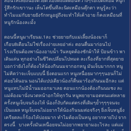
สอนให้เลี้ยงน้องด้วยตัวเองตั้งแต่ตอนที่ว่างๆรอเปิดเทอม หนูก็
รู้สึกรักเขาานะ เห็นโตขึ้นทีละนิดเหมือนตุ๊กตา หนูรู้ละว่า
ทำไมแม่กับยายยังรักหนูอยู่ถึงจะทำให้เค้าอาย ก็คงเหมือนที่
หนูรักน้องละมั้ง
ตอนนี้หนูมาเรียนม.1ละ ช่วยยายกับแม่เลี้ยงน้องมาก็
เกือบ8เดือนไม่ใช่เรื่องง่ายเลยอ่าค่ะ ตอนตื่นมาก่อนไป
โรงเรียนต้องพาน้องอาบน้ำ วันหยุดต้องซักผ้าให้ ป้อนข้าว พา
เดินเล่น ทุกอย่างในชีวิตเปลี่ยนไปหมด ละเรื่องที่ยากที่สุดยาย
บอกว่ายังไงก็ต้องให้น้องกินนมจากอกหนู มันเจ็บมากกก หนู
ไม่คิดว่าจะเจ็บแบบนี้ ยิ่งตอนแรก หนูเหนื่อยมากๆๆนอนก็ไม่
ค่อยได้นอน นอนได้แปปเดียวน้องก็ตื่นมาร้องกินนมอีกละ แต่
หนูแทบไม่มีน้ำนมออกมาเลย ตอนแรกน้องต้องกินนมชง ละ
แม่ต้องมานั่งนวดหน้าอกให้ทุกวัน หนูพยายามอดทนแต่หลาย
ครั้งหนูเจ็บจนร้องไห้ น้องก็งับกัดแต่ตรงที่เดิมๆย้ำๆๆๆจนจะ
เป็นแผล หนูเจ็บจนไม่อยากให้น้องกินนมต่อจริงๆ ยิ่งเจ็บหนูยิ่ง
เครียดละก็ร้องไห้บ่อยมาก ทำไมต้องเป็นหนู อยากหายไป จาก
ตรงนี้ บางครั้งมันเหนื่อยจนไม่อยากพยายามอะไรละ แต่แม่