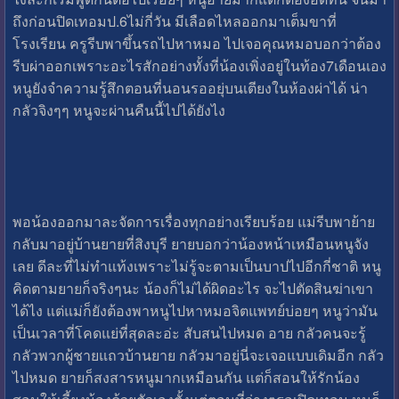
ถึงก่อนปิดเทอมป.6ไม่กี่วัน มีเลือดไหลออกมาเต็มขาที่
โรงเรียน ครูรีบพาขึ้นรถไปหาหมอ ไปเจอคุณหมอบอกว่าต้อง
รีบผ่าออกเพราะอะไรสักอย่างทั้งที่น้องเพิ่งอยู่ในท้อง7เดือนเอง
หนูยังจำความรู้สึกตอนที่นอนรออยุ่บนเตียงในห้องผ่าได้ น่า
กลัวจิงๆๆ หนูจะผ่านคืนนี้ไปได้ยังไง
พอน้องออกมาละจัดการเรื่องทุกอย่างเรียบร้อย แม่รีบพาย้าย
กลับมาอยู่บ้านยายที่สิงบุรี ยายบอกว่าน้องหน้าเหมือนหนูจัง
เลย ดีละที่ไม่ทำแท้งเพราะไม่รู้จะตามเป็นบาปไปอีกกี่ชาติ หนู
คิดตามยายก็จริงๆนะ น้องก็ไม่ได้ผิดอะไร จะไปตัดสินฆ่าเขา
ได้ไง แต่แม่ก็ยังต้องพาหนูไปหาหมอจิตแพทย์บ่อยๆ หนูว่ามัน
เป็นเวลาที่โคดแย่ที่สุดละอ่ะ สับสนไปหมด อาย กลัวคนจะรู้
กลัวพวกผู้ชายแถวบ้านยาย กลัวมาอยู่นี่จะเจอแบบเดิมอีก กลัว
ไปหมด ยายก็สงสารหนูมากเหมือนกัน แต่ก็สอนให้รักน้อง