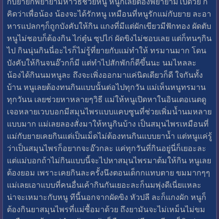
กับยายก็พยายามหาวิธีช่วยหนู หนูก็เลยต้องพยายามไปด้วย ก็
คิดว่าเพื่อน้อง น้องจะได้รักหนู เหมือนที่หนูรักแม่กับยาย ละอา
หารแปลกๆก็ถูกบังคับให้กิน แกงที่มีแต่ผักเขียวมีฟักทอง ผัดตับ
หนูไม่ชอบก็ต้องกิน ไก่ตุ๋น ซุปไก่ ผัดขิงไม่ชอบเลย แต่ก็ทนๆกิน
ไป กินนุ่นกินนี่อะไรก็ไม่รู้ที่ยายกับแม่ทำให้ ทรมานมาก โดน
บังคับให้กินจนอ๊วกก็มี แต่ทำไปสักพักก็ดีขึ้นนะ นมไหลละ
น้องได้กินนมหนูละ ถึงจะเพิ่งออกมาแค่นิดเดียวก็ดี ใจกันทั้ง
บ้าน หนูเลยต้องทนกินแบบนั้นต่อไปทุกวัน แม่เห็นหนูทรมาน
ทุกวันน เลยช่วยหาหลายๆวิธี แม่ให้หนูเปิดหาในอินเตอเนตดู
เจอหลายเวบบอกมีสมุนไพรแบบแคบซูนที่ช่วยเพิ่มน้ำนมหลาย
แบบมาก แม่เลยลองสั่งมาให้หนูกินบ้าง เป็นสมุนไพรเหมือนที่
แม่กับยายเคยกินแต่เป็นเม็ดไม่ต้องทนกินแบบยาน้ำ แต่หนูแค่รู้
ว่าเป็นสมุนไพรก็อยากจะอ๊วกละ แค่ทุกวันที่กินอยู่นี่ก็เยอะละ
แต่แม่บอกถ้าไม่กินแบบนี้จะไปหาสมุนไพรมาต้มให้กิน หนูเลย
ต้องยอม เพราะเคยกินละครั้งนึงตอนเด็กกแทบตาย ขมมากๆๆ
แม่เลยเอาแบบที่คนอื่นเค้ากินกันเยอะละก็นมพุ่งดีเนี่ยแหละ
น่าจะเหมาะกับหนู ทีนี้นอกจากผัดขิง หัวปลี ละก็แกงผัก หนูก็
ต้องกินยาสมุนไพรที่แม่ซื้อมาด้วย ถึงยามันจะไม่เหม็นไม่ขม