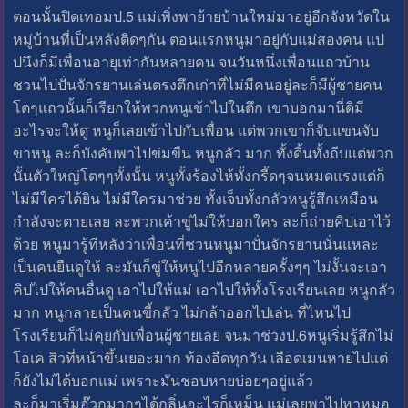
ตอนนั้นปิดเทอมป.5 แม่เพิ่งพาย้ายบ้านใหม่มาอยู่อีกจังหวัดใน
หมู่บ้านที่เป็นหลังติดๆกัน ตอนแรกหนูมาอยู่กับแม่สองคน แป
ปนึงก็มีเพื่อนอายุเท่ากันหลายคน จนวันหนึ่งเพื่อนแถวบ้าน
ชวนไปปั่นจักรยานเล่นตรงตึกเก่าที่ไม่มีคนอยู่ละก็มีผู้ชายคน
โตๆแถวนั้นก็เรียกให้พวกหนูเข้าไปในตึก เขาบอกมานี่ดิมี
อะไรจะให้ดู หนูก็เลยเข้าไปกับเพื่อน แต่พวกเขาก็จับแขนจับ
ขาหนู ละก็บังคับพาไปข่มขืน หนูกลัว มาก ทั้งดิ้นทั้งถีบแต่พวก
นั้นตัวใหญ่โตๆๆทั้งนั้น หนูทั้งร้องไห้ทั้งกรี้ดๆจนหมดแรงแต่ก็
ไม่มีใครได้ยิน ไม่มีใครมาช่วย ทั้งเจ็บทั้งกลัวหนูรู้สึกเหมือน
กำลังจะตายเลย ละพวกเค้าขู่ไม่ให้บอกใคร ละก็ถ่ายคิปเอาไว้
ด้วย หนูมารู้ทีหลังว่าเพื่อนที่ชวนหนูมาปั่นจักรยานนั่นแหละ
เป็นคนยืนดูให้ ละมันก็ขู่ให้หนูไปอีกหลายครั้งๆๆ ไม่งั้นจะเอา
คิปไปให้คนอื่นดู เอาไปให้แม่ เอาไปให้ทั้งโรงเรียนเลย หนูกลัว
มาก หนูกลายเป็นคนขี้กลัว ไม่กล้าออกไปเล่น ที่ไหนไป
โรงเรียนก็ไม่คุยกับเพื่อนผู้ชายเลย จนมาช่วงป.6หนูเริ่มรู้สึกไม่
โอเค สิวที่หน้าขึ้นเยอะมาก ท้องอืดทุกวัน เลือดเมนหายไปแต่
ก็ยังไม่ได้บอกแม่ เพราะมันชอบหายบ่อยๆอยู่แล้ว
ละก็มาเริ่มอ๊วกมากๆได้กลิ่นอะไรก็เหม็น แม่เลยพาไปหาหมอ