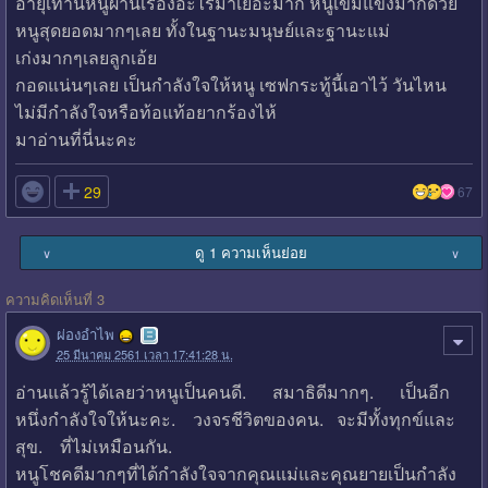
อายุเท่านี้หนูผ่านเรื่องอะไรมาเยอะมาก หนูเข้มแข็งมากด้วย
หนูสุดยอดมากๆเลย ทั้งในฐานะมนุษย์และฐานะแม่
เก่งมากๆเลยลูกเอ้ย
กอดแน่นๆเลย เป็นกำลังใจให้หนู เซฟกระทู้นี้เอาไว้ วันไหน
ไม่มีกำลังใจหรือท้อแท้อยากร้องไห้
มาอ่านที่นี่นะคะ

29
67
ดู 1 ความเห็นย่อย
∨
∨
ความคิดเห็นที่ 3
ผ่องอำไพ
25 มีนาคม 2561 เวลา 17:41:28 น.
อ่านแล้วรู้ได้เลยว่าหนูเป็นคนดี. สมาธิดีมากๆ. เป็นอีก
หนึ่งกำลังใจให้นะคะ. วงจรชีวิตของคน. จะมีทั้งทุกข์และ
สุข. ที่ไม่เหมือนกัน.
หนูโชคดีมากๆที่ได้กำลังใจจากคุณแม่และคุณยายเป็นกำลัง