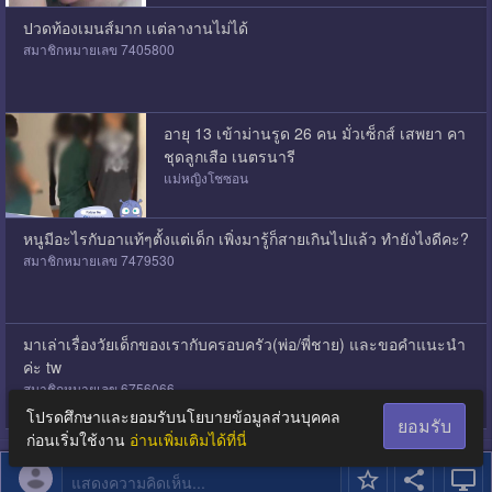
ปวดท้องเมนส์มาก เเต่ลางานไม่ได้
สมาชิกหมายเลข 7405800
อายุ 13 เข้าม่านรูด 26 คน มั่วเซ็กส์ เสพยา คา
ชุดลูกเสือ เนตรนารี
แม่หญิงโชซอน
หนูมีอะไรกับอาแท้ๆตั้งแต่เด็ก เพิ่งมารู้ก็สายเกินไปแล้ว ทำยังไงดีคะ?
สมาชิกหมายเลข 7479530
มาเล่าเรื่องวัยเด็กของเรากับครอบครัว(พ่อ/พี่ชาย) และขอคำแนะนำ
ค่ะ tw
สมาชิกหมายเลข 6756066
โปรดศึกษาและยอมรับนโยบายข้อมูลส่วนบุคคล
ยอมรับ
ก่อนเริ่มใช้งาน
อ่านเพิ่มเติมได้ที่นี่
แสดงความคิดเห็น...