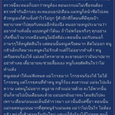
ตรวจฉี่ละหมอก็บอกว่าหนูท้อง ตอนแรกแม่ไม่เชื่อจนต้อง
ตรวจซ้ำกันอีกรอบ ละหมอบอก2เดือน แม่หนูก็หน้าซีดไปเลย
ตัวหนูเองก็ตัวแข็งทำไรไม่ถูก รู้ตัวอีกทีก็ตอนที่มีคุณป้า
พยาบาลพาไปคุยกับหมออีกห้องนึง หมอถามหนูประมานว่า
อยากทำแท้งมั้ย แบบหนูทำได้นะ ถ้าไม่พร้อมจริงๆ ทุกอย่าง
เกิดขึ้นเร็วมากเหมือนหนูไม่มีสติอ่ะะตอนนั้น แม่กับหมอก็
ถามๆๆให้หนูตัดสินใจ แต่ตอนนั้นหนูเครียดมาก คิดไม่ออก หนู
กลัวเด็กเกิดมาละหนูคงไม่รักเค้าแต่ก็ไม่อยากทำเค้า หนู
เครียดจนร้องไห้ แม่เลยโทรหายาย ละยายบอกว่ามันบาปมาก
อย่าทำเลย เดี๋ยวยายจะช่วยเลี้ยงเอง หนูก็เลยตัดสินใจว่าไม่
ทำแท้ง
หนูเลยเล่าให้แม่ฟังหมด แม่โกรธมาก โกรธจนร้องไห้ ไม่ได้
โกรธหนู แต่โกรธคนที่ทำหนู หนูก็ร้อง สงสารแม่ แม่จะไปแจ้ง
ความ แต่หนูไม่อยาก หนูอาย กลัวแม่อายด้วย ละไอ้พวกนั้น
มันก็หายไปเป็นเดือนละด้วย แม่บอกมันอาจจะโดนจับไปละ
เพราะเดือนก่อนแม่เห็นมีตำรวจมา แถวนั้นมีแต่ขี้ยา ตอนนั้น
แม่กอดหนูแน่นมากที่สุดหนูจำแม่นเลย แม่ว่าไม่เป็นไร ไม่ต้อง
กลัว พรุ่งนี้เช้าค่อยเริ่มกันใหม่ แต่แม่ก็ยังร้องไห้ไม่หยุด หนูก็