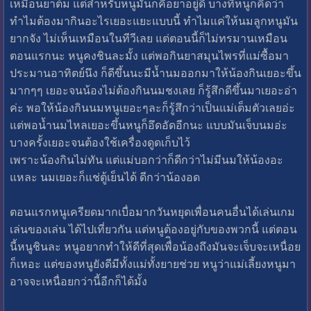
เหมือนยาต้ม แต่สำหรับหนูมันก็คือยาอยู่ดี บางทีหนูก็คิดว่า
ทำไมต้องมากินอะไรเยอะแยะแบบนี้ ทำไมแค่ให้นมลูกหนูมัน
ยากจัง ไม่เห็นเหมือนในทีวีเลย แต่ตอนนี้ก็ไม่ทรมานเหมือน
ตอนแรกนะ หนูคงชินละมั้ง แต่พอกินยาสมุนไพรที่แม่ซื้อมา
ประมานอาทิตย์นึง ก็ดีขึ้นนะมีน้ำนมออกมาให้น้องกินเยอะขึ้น
มากๆๆ เยอะจนน้องไม่ต้องกินนมชงเลย ก็รู้สึกดีขึ้นมาเยอะอ่า
ค่ะ พอให้น้องกินนมหนูเยอะๆละก็รู้สึกว่าเป็นแม่เต็มตัวเลยอ่ะ
แต่พอน้ำนมไหลเยอะขึ้นหนูก็อึดอัดอีกนะ แบบมันเจ็บนมอ่ะ
บางครั้งเยอะจนต้องใช้เครื่องดูดเก็บไว้
เพราะน้องกินไม่ทัน แต่แม่บอกว่าก็ดีกว่าไม่มีนมให้น้องอะ
แหละ นมเยอะก็แช่ตู้เย็นได้ ดีกว่าน้องอด
ตอนแรกหนูเครียดมากเบื่อมากวันหยุดเพื่อนคนอื่นได้เล่นเกม
เล่นของเล่น ได้ไปเที่ยวกัน แต่หนูต้องอยู่กับของพวกนี้ แต่ตอน
นี้หนูชินละ หนูอยากทำให้ดีที่สุดเพื่ิอน้องถึงมันจะเจ็บจะเหนื่อย
ก็เหอะ แต่ของหนูยังดีมีทั้งแม่ทั้งยายช่วย หนูว่าแม่เลี้ยงหนูมา
อาจจะเหนื่อยกว่านี้อีกก็ได้มั้ง