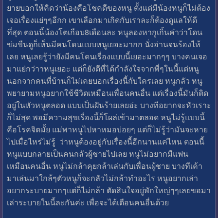
ยายบอกให้คิดว่าน้องคือโชคดีของหนู ตั้งแต่มีน้องหนูก็ไม่ต้อง
เจอเรื่องแย่ๆๆอีกก เขาเลือกมาเกิดกับเราละก็ต้องดูแลให้ดี
ที่สุด ตอนนี้น้องโตเกือบ8เดือนละ หนูลองหากูเกิ้นคำว่าโดน
ข่มขืนดูก็เห็นมีคนโดนแบบหนูเยอะมากก นั่งอ่านจนร้องไห้
เลย หนูเลยรู้ว่ายังมีคนโดนเรื่องแบบนี้เยอะมากๆๆ บางคนเจอ
มาแย่กว่าาหนูเยอะ แต่ก็ยังดีที่ได้กำลังใจจากพี่ๆในนี้แต่หนู
นอกจากคนที่บ้านก็ไม่เคยบอกเรื่องนี้กับใครเลย หนูกลัว หนู
พยายามหนูอยากใช้ชีวิตเหมือนเพื่อนคนอื่น แต่เรื่องนี้มันก็ติด
อยู่ในหัวหนูตลอด แบบเป็นฝันร้ายเลยอ่ะ บางทีอยากจะหัวเราะ
ก็ไม่สุด พอมีความสุขเรื่องนี้ก็โผล่เข้ามาตลอด หนูไม่รู้แบบนี้
คือโรคจิตมั้ย แม่พาหนูไปหาหมอบ่อยๆ แต่ก็ไม่รู้ว่ามันจะหาย
ไปเมื่อไหร่ไม่รู้ ว่าหนูต้องอยู่กับเรื่องนี้อีกนานแค่ไหน ตอนนี้
หนูแบบกลายเป็นคนกลัวผู้ชายไปเลย หนูไม่อยากมีแฟน
เหมือนคนอื่น หนูไม่กล้าคุยกล้าเล่นกับเพื่อนผู้ชาย บางทีเค้า
มาเล่นมาใกล้ๆตัวหนูก็จะกลัวไม่กล้าทำอะไร หนูอยากเล่า
อยากระบายมากๆแต่ก็ไม่กล้า ตัดสินใจอยู่พักใหญ่ๆๆเลยขอมา
เล่าระบายในนี้ละกันค่ะ เพื่อจะได้เตือนคนอื่นด้วย