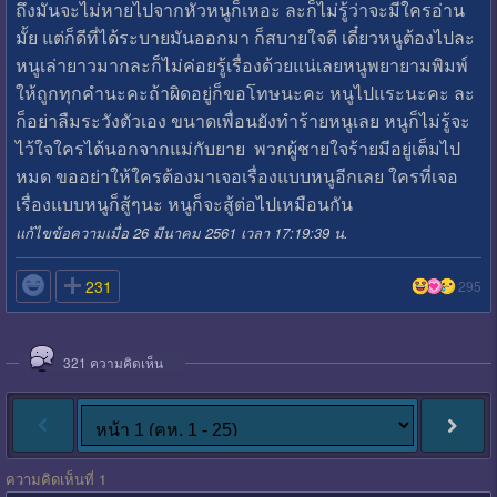
ถึงมันจะไม่หายไปจากหัวหนูก็เหอะ ละก็ไม่รู้ว่าจะมีใครอ่าน
มั้ย แต่ก็ดีที่ได้ระบายมันออกมา ก็สบายใจดี เดี๋ยวหนูต้องไปละ
หนูเล่ายาวมากละก็ไม่ค่อยรู้เรื่องด้วยแน่เลยหนูพยายามพิมพ์
ให้ถูกทุกคำนะคะถ้าผิดอยู่ก็ขอโทษนะคะ หนูไปแระนะคะ ละ
ก็อย่าลืมระวังตัวเอง ขนาดเพื่อนยังทำร้ายหนูเลย หนูก็ไม่รู้จะ
ไว้ใจใครได้นอกจากแม่กับยาย พวกผู้ชายใจร้ายมีอยู่เต็มไป
หมด ขออย่าให้ใครต้องมาเจอเรื่องแบบหนูอีกเลย ใครที่เจอ
เรื่องแบบหนูก็สู้ๆนะ หนูก็จะสู้ต่อไปเหมือนกัน
แก้ไขข้อความเมื่อ 26 มีนาคม 2561 เวลา 17:19:39 น.

231
295
321
ความคิดเห็น
ความคิดเห็นที่ 1