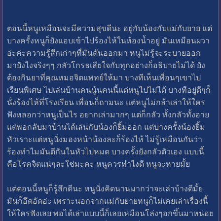
ตอนนี้หนูเหมือนจะมีความสุขดีนะ อยู่กับน้องกับแม่กับยาย แต่
บางครั้งหนูก็ยังแอบเข้าไปร้องไห้ในห้องน้ำอยู่ มันเหมือนผวา
อ่ะค่ะความรู้สึกเก่าๆที่มันดันออกมา หนูไม่รู้จะระบายออก
มายังไงจริงๆๆ กลัวโกรธเสียใจกับทุกอย่างก็อธิบายไม่ได้ ยัง
ต้องกินยาที่คุณหมอจิตแพทย์ให้มา บางทีเห็นเพื่อนๆเขาไป
เรียนพิเศษ ไปเล่นบ้านคนนู้นคนนี้แต่หนูไปไม่ได้ บางทีอยู่ดีๆก็
นั่งร้องไห้ที่โรงเรียน เพื่อนก็ถามนะ แต่หนูไม่กล้าเล่าให้ใคร
ฟังหลอกว่าหนูเป็นไร อยากเล่ามากๆ แต่ก็กลัว ทั้งกลัวทั้งอาย
แต่พอกลับมาบ้านได้เล่นกับน้องก็ยิ้มออก แต่บางครั้งน้องยิ้ม
หัวเราะแต่หนูนั่งมองหน้าน้องละก็ร้องไห้ ไม่รู้เหมือนกันว่า
ร้องทำไมมันตีกันในหัวไปหมด บางครั้งยังกลัวตัวเอง แบบนี้
คือโรคจิตแน่ๆละใช่มะคะ หนูควรทำไงดี หนูจะหายมั้ย
แต่ตอนนี้หนูก็รู้สึกดีนะ หนูนั่งคิดนานมากว่าจะเล่าบ้างดีมั้ย
มันก็อึดอัดอ่ะ เพราะนอกจากแม่กับยายหนูก็ไม่เคยเล่าเรื่องนี้
ให้ใครฟังเลย พอได้เล่าแบบนี้ก็เลยเหมือนโล่งๆอกขึ้นมาหน่อย