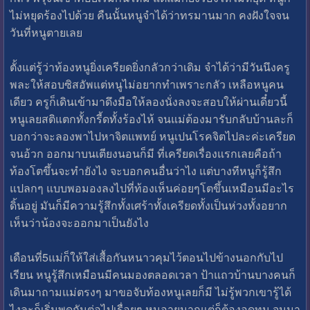
ไม่หยุดร้องไปด้วย คืนนั้นหนูจำได้ว่าทรมานมาก คงฝังใจจน
วันที่หนูตายเลย
ตั้งแต่รู้ว่าท้องหนูยิ่งเครียดยิ่งกลัวกว่าเดิม จำได้ว่ามีวันนึงครู
พละให้สอบซิสอัพแต่หนูไม่อยากทำเพราะกลัว เหลือหนูคน
เดียว ครูก็เดินเข้ามาดึงมือให้ลองนั่งลงจะสอบให้ผ่านเดี๋ยวนี้
หนูเลยสติแตกทั้งกรี้ดทั้งร้องไห้ จนแม่ต้องมารับกลับบ้านละก็
บอกว่าจะลองพาไปหาจิตแพทย์ หนูเปนโรคจิตไปละค่ะเครียด
จนอ้วก ออกมาบนเตียงนอนก็มี ที่เครียดเรื่องแรกเลยคือถ้า
ท้องโตขึ้นจะทำยังไง จะบอกคนอื่นว่าไง แต่บางทีหนูก็รู้สึก
แปลกๆ แบบพอมองลงไปที่ท้องเห็นค่อยๆโตขึ้นเหมือนมีอะไร
ดิ้นอยู่ มันก็มีความรู้สึกทั้งเศร้าทั้งเครียดทั้งเป็นห่วงทั้งอยาก
เห็นว่าน้องจะออกมาเป็นยังไง
เดือนที่5แม่ก็ให้ใส่เสื้อกันหนาวคุมไว้ตอนไปข้างนอกกับไป
เรียน หนูรู้สึกเหมือนมีคนมองตลอดเวลา ป้าแถวบ้านบางคนก็
เดินมาถามแม่ตรงๆ มาขอจับท้องหนูเลยก็มี ไม่รู้พวกเขารู้ได้
ไงละก็เริ่มพูดกันต่อไปเรื่อยๆ หนูอายมากแต่ก็ต้องอดทน จนมา