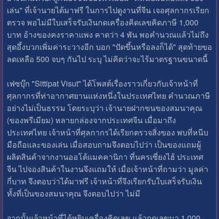
เล่น" ที่เจ้านายได้มาฟรี ในการไปดูงานที่จีน เจอศุลกากรเรียก
ตรวจ พอไม่มีใบเสร็จรับเงินกดเครื่องคิดเลขคิดภาษี 1,000
บาท อ้างของคงราคาแพง คาดว่า 4 พัน พอคำนวณแล้วไม่ถึง
สุดอึ้งบวกเพิ่มค่าระวางอีก บอก "ปัดขึ้นหรือลงก็ได้" สุดท้ายขอ
ลดเหลือ 500 จบๆ กันไป ระบุ ไม่คิดว่าจะไร้มาตรฐานขนาดนี้
เฟซบุ๊ก "Sittipat Visut" ได้โพสต์เรื่องราวเกี่ยวกับเจ้าหน้าที่
ศุลกากรที่ท่าอากาศยานแห่งหนึ่งในประเทศไทย คำนวณภาษี
อย่างไม่เป็นธรรม โดยระบุว่า เจ้านายฝากขนของสมนาคุณ
(ของพรีเมียม) หลายกล่องจากประเทศจีน เมื่อมาถึง
ประเทศไทย เจ้าหน้าที่ศุลกากรได้เรียกตรวจสิ่งของ พบที่หนีบ
มือถือและของเล่น เมื่อสอบถามจึงตอบไปว่า เป็นของแถมผู้
ผลิตสินค้าจากงานออโต้แมคคานิกา ที่นครเซี่ยงไฮ้ ประเทศ
จีน ไปจองสินค้าในงานจึงแถมให้ เมื่อเจ้าหน้าที่ถามว่า มูลค่า
กี่บาท จึงตอบว่าได้มาฟรี เจ้าหน้าที่จึงเรียกรับใบเสร็จรับเงิน
ทั้งที่เป็นของสมนาคุณ จึงตอบไปว่า ไม่มี
จากนั้นเจ้าหน้าที่ได้หยิบเครื่องคิดเลข แล้วกดเลขมา 1,000