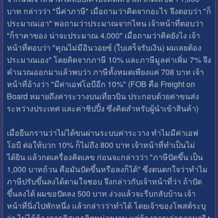
บาท กล่าวว่า "นี่ค่าภาษี" เมื่อถามว่าคิดจากอะไร จึงตอบว่า "ก็
ประมาณเอา" พอถามว่าประมาณจากไหน เจ้าหน้าที่ตอบว่า
"ก็ราคาของ น่าจะประมาณ 4,000" เมื่อถามว่าคิดยังไง เจ้า
หน้าที่ตอบว่า "คุณไม่มีอินวอยซ์ (ใบเสร็จรับเงิน) ผมเลยต้อง
ประมาณเอง" โดยคิดจากภาษี 10% และภาษีมูลค่าเพิ่ม 7% จึง
คำนวณออกมาแล้วพบว่า ภาษีทั้งหมดเพียงแค่ 708 บาท เจ้า
หน้าที่อ้างว่า "มีค่าเอฟโอบีอีก 10%" (FOB คือ Freight on
Board หมายถึงค่าระวางบนเที่ยวบิน ประกอบด้วยค่าขนส่ง
ระหว่างประเทศ และค่าชิปปิ้ง ซึ่งคิดสำหรับผู้นำเข้าสินค้า)
เมื่อยืนกรานว่าไม่ได้ขนผ่านระบบค่าระวาง ทำไมมีค่าเอฟ
โอบี ต่อให้บวก 10% ก็ไม่ถึง 800 บาท เจ้าหน้าที่ทำเป็นไม่
ได้ยิน แล้วกดเครื่องคิดเลข ก่อนจะกล่าวว่า "ภาษีปัดขึ้น เป็น
1,000 บาทถ้วน คือมันปัดขึ้นหรือลงก็ได้" ซึ่งตนตกใจว่าทำไม
ภาษีปรับขึ้นลงได้ตามใจชอบ จึงกล่าวกับเจ้าหน้าที่ว่า ถ้าปัด
ขึ้นลงได้ ผมขอปัดลง 500 บาท ง่วงแล้วจะรีบกลับบ้าน เจ้า
หน้าที่นิ่งไปพักหนึ่ง แล้วกล่าวว่าทำได้ โดยเจ้าของโพสต์ระบุ
ว่า ไม่ได้ต้องการดิสเครดิตหน่วยงาน แต่ต้องการเล่าความจริง