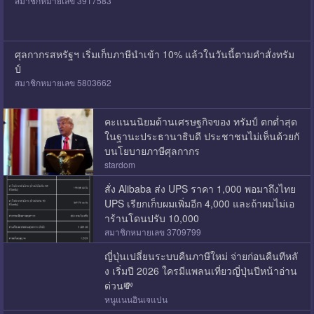
สมาชิกหมายเลข 3917583
ศุลกากรสหรัฐฯ เริ่มเก็บภาษีนำเข้า 10% แล้วในวันนี้ตามคำสั่งทรัม
ป์
สมาชิกหมายเลข 5803662
คะแนนนิยมด้านเศรษฐกิจของ ทรัมป์ ตกต่ำสุด
ในฐานะประธานาธิบดี ประชาชนไม่เห็นด้วยกั
บนโยบายภาษีศุลกากร
stardom
สั่ง Alibaba ส่ง UPS ราคา 1,000 พอมาถึงไทย
UPS เรียกเก็บผมเพิ่มอีก 4,000 และถ้าผมไม่เอ
าร้านโดนปรับ 10,000
สมาชิกหมายเลข 3709799
ญี่ปุ่นเปลี่ยนระบบคืนภาษีใหม่ จ่ายก่อนคืนทีหลั
ง เริ่มปี 2026 ใครมีแพลนเที่ยวญี่ปุ่นปีหน้าอ่าน
ด่วน💸
หนูแนนอินเจแปน