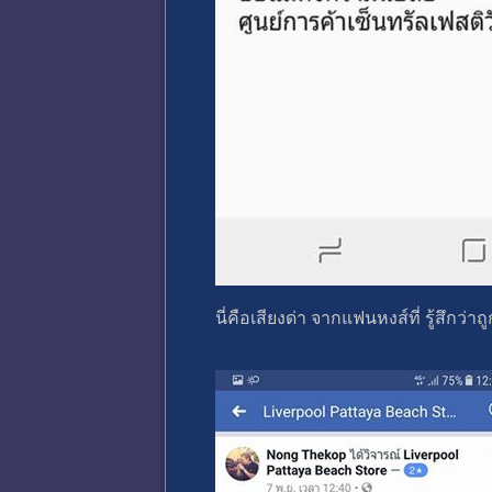
นี่คือเสียงด่า จากแฟนหงส์ที่ รู้สึกว