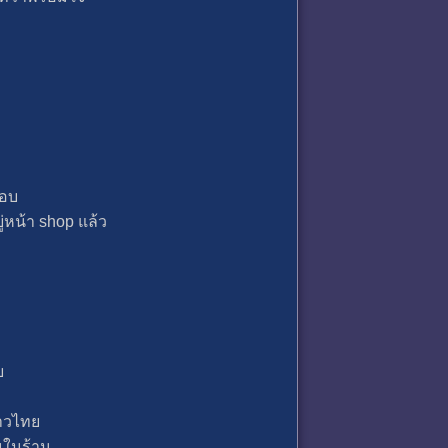
รอบ
่หน้า shop แล้ว
ย
ชาวไทย
นในร้าน