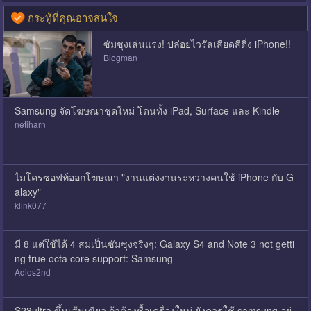
กระทู้ที่คุณอาจสนใจ
ซัมซุงเล่นแรง! ปล่อยไวรัลเสียดสีติ่ง iPhone!!
Blogman
Samsung จัดโฆษณาชุดใหม่ โดนทั้ง iPad, Surface และ Kindle
netiharn
ไมโครซอฟท์ออกโฆษณา "งานแต่งงานระหว่างคนใช้ iPhone กับ G
alaxy"
klink077
มี 8 แต่ใช้ได้ 4 สมเป็นซัมซุงจริงๆ: Galaxy S4 and Note 3 not getti
ng true octa core support: Samsung
Adios2nd
S23ultra ขึ้นเส้นเขียว ถ้าต้องซื้อเครื่องใหม่ ยังควรใช้ samsung อยู่