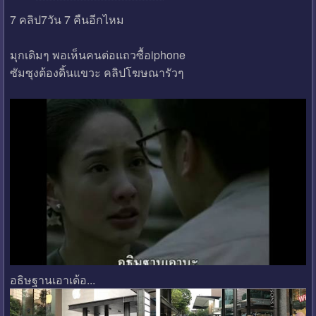
7 คลิป7วัน 7 คืนอีกไหม
มุกเดิมๆ พอเห็นคนต่อแถวซื้อiphone
ซัมซุงต้องดิ้นแขวะ คลิปโฆษณารัวๆ
อธิษฐานเอาเด้อ...